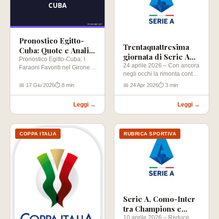
Pronostico Egitto-
Trentaquattresima
Cuba: Quote e Analisi
giornata di Serie A
Mondiali 2026
Pronostico Egitto-Cuba: I
2025-2026
24 aprile 2026 – Con ancora
Faraoni Favoriti nel Girone
negli occhi la rimonta contro
G? Il cammino verso i
il Como che…
Mondiali 2026…
📅 17 Giu 2026
⏱ 8 min
📅 24 Apr 2026
⏱ 3 min
Leggi →
Leggi →
COPPA ITALIA
RUBRICA SPORTIVA
Serie A, Como-Inter
tra Champions e
scudetto
10 aprile 2026 – Reduce