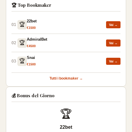
🏆 Top Bookmaker
22bet
🏆
01
Vai →
€1500
AdmiralBet
🏆
02
Vai →
€4500
Snai
🏆
03
Vai →
€1500
Tutti i bookmaker →
💰 Bonus del Giorno
🏆
22bet