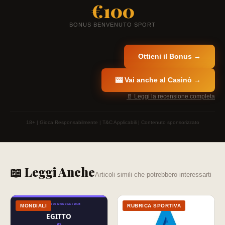
€100
BONUS BENVENUTO SPORT
Ottieni il Bonus →
🎰 Vai anche al Casinò →
📄 Leggi la recensione completa
18+ | Gioca Responsabilmente | T&C Applicabili | Contenuto sponsorizzato
📖 Leggi Anche
Articoli simili che potrebbero interessarti
MONDIALI
RUBRICA SPORTIVA