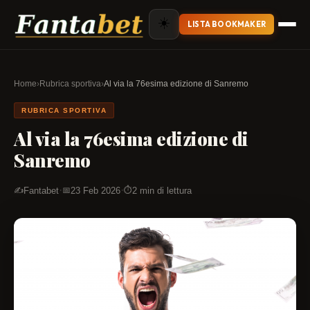
☀️
LISTA BOOKMAKER
Home
›
Rubrica sportiva
›
Al via la 76esima edizione di Sanremo
RUBRICA SPORTIVA
Al via la 76esima edizione di
Sanremo
·
·
Fantabet
23 Feb 2026
2 min di lettura
✍️
📅
⏱️