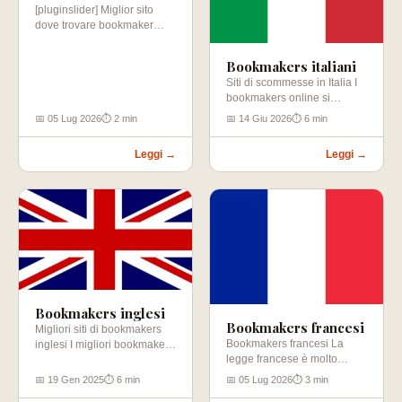
[pluginslider] Miglior sito
dove trovare bookmaker
AAMS Fantabet è un sito
web dedicato
Bookmakers italiani
ai bookmakers…
Siti di scommesse in Italia I
bookmakers online si
suddividono in tre fasce:
📅 05 Lug 2026
⏱ 2 min
📅 14 Giu 2026
⏱ 6 min
italiani,…
Leggi →
Leggi →
Bookmakers inglesi
Bookmakers francesi
Migliori siti di bookmakers
Bookmakers francesi La
inglesi I migliori bookmakers
legge francese è molto
europei sono inglesi. Le
precisa e determinata sul
prime scommesse…
📅 19 Gen 2025
⏱ 6 min
📅 05 Lug 2026
⏱ 3 min
gioco d’azzardo e…