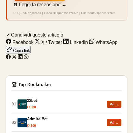
📄 Leggi la recensione →
18+ | T&C Applicabili | Gioca Responsabilmente | Contenuto sponsorizzato
↗
Condividi questo articolo
Facebook
X / Twitter
LinkedIn
WhatsApp
Copia link
🏆 Top Bookmaker
22bet
01
Vai →
€1500
AdmiralBet
02
Vai →
€4500