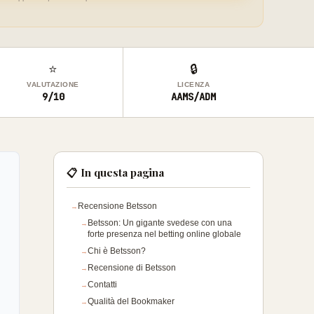
⭐
🔒
VALUTAZIONE
LICENZA
9/10
AAMS/ADM
📋 In questa pagina
Recensione Betsson
Betsson: Un gigante svedese con una
forte presenza nel betting online globale
Chi è Betsson?
Recensione di Betsson
Contatti
Qualità del Bookmaker