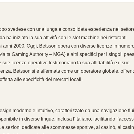
ppo svedese con una lunga e consolidata esperienza nel settor
 ha iniziato la sua attività con le slot machine nei ristoranti
imi anni 2000. Oggi, Betsson opera con diverse licenze in numero
(Malta Gaming Authority – MGA) e altri specifici per i singoli paes
e sue licenze operative testimoniano la sua affidabilità e il suo
renza. Betsson si è affermata come un operatore globale, offrend
fferta alle specificità dei mercati locali.
esign moderno e intuitivo, caratterizzato da una navigazione flu
sponibile in diverse lingue, inclusa l’italiano, facilitando l’acces
 Le sezioni dedicate alle scommesse sportive, al casinò, al casi