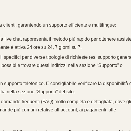
za clienti, garantendo un supporto efficiente e multilingue:
la live chat rappresenta il metodo più rapido per ottenere assis
ente è attiva 24 ore su 24, 7 giorni su 7.
 specifici per diverse tipologie di richieste (es. supporto genera
possibile trovare questi indirizzi nella sezione “Supporto” o
 supporto telefonico. È consigliabile verificare la disponibilità 
alia nella sezione “Supporto” del sito.
domande frequenti (FAQ) molto completa e dettagliata, dove gl
mande più comuni relative all’account, ai pagamenti, alle