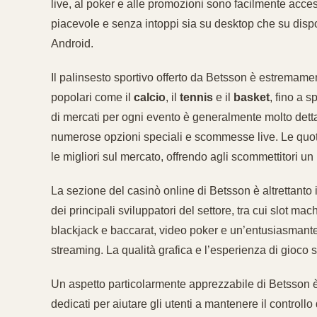
live, al poker e alle promozioni sono facilmente acce
piacevole e senza intoppi sia su desktop che su dispo
Android.
Il palinsesto sportivo offerto da Betsson è estremame
popolari come il
calcio
, il
tennis
e il
basket
, fino a 
di mercati per ogni evento è generalmente molto det
numerose opzioni speciali e scommesse live. Le quot
le migliori sul mercato, offrendo agli scommettitori un
La sezione del casinò online di Betsson è altrettanto 
dei principali sviluppatori del settore, tra cui slot ma
blackjack e baccarat, video poker e un’entusiasmante 
streaming. La qualità grafica e l’esperienza di gioco so
Un aspetto particolarmente apprezzabile di Betsson è 
dedicati per aiutare gli utenti a mantenere il controllo 