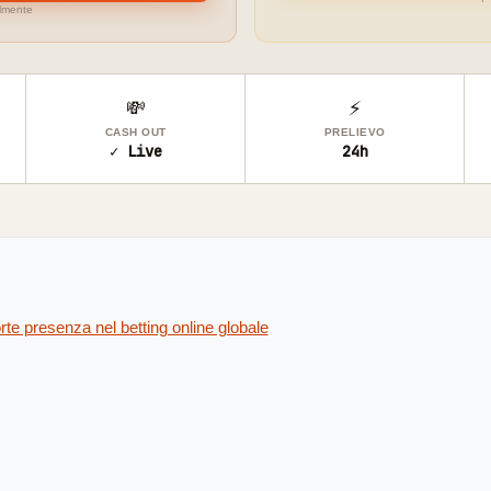
ilmente
💸
⚡
CASH OUT
PRELIEVO
✓ Live
24h
te presenza nel betting online globale