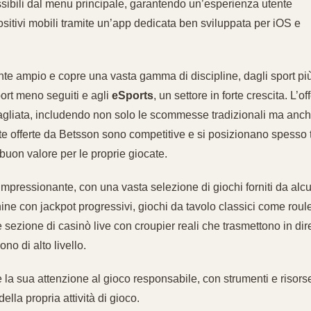
ssibili dal menu principale, garantendo un’esperienza utente
sitivi mobili tramite un’app dedicata ben sviluppata per iOS e
nte ampio e copre una vasta gamma di discipline, dagli sport pi
sport meno seguiti e agli
eSports
, un settore in forte crescita. L’of
tagliata, includendo non solo le scommesse tradizionali ma anc
e offerte da Betsson sono competitive e si posizionano spesso 
 buon valore per le proprie giocate.
impressionante, con una vasta selezione di giochi forniti da alc
chine con jackpot progressivi, giochi da tavolo classici come roule
sezione di casinò live con croupier reali che trasmettono in dir
no di alto livello.
la sua attenzione al gioco responsabile, con strumenti e risors
della propria attività di gioco.