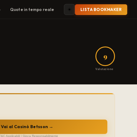
☀️
o
Quote in tempo reale
LISTA BOOKMAKER
9
Valutazione
 Vai al Casinò Betsson →
T&C Applicabili | Gioca Responsabilmente