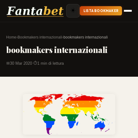
☀️
LISTA BOOKMAKER
Home
›
Bookmakers internazionali
›
bookmakers internazionali
bookmakers internazionali
·
30 Mar 2020
1 min di lettura
📅
⏱️