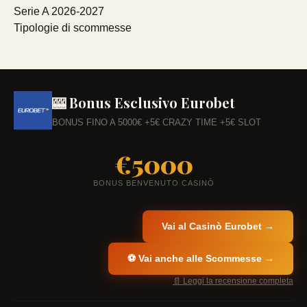
Serie A 2026-2027
Tipologie di scommesse
🎰 Bonus Esclusivo Eurobet
BONUS FINO A 5000€ +5€ CRAZY TIME +5€ SLOT
€5000
BONUS BENVENUTO CASINÒ
Vai al Casinò Eurobet →
⚽ Vai anche alle Scommesse →
📄 Leggi la recensione completa