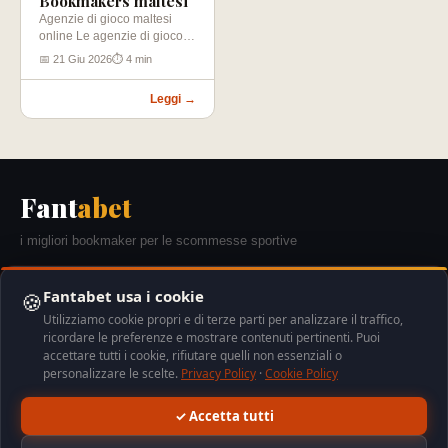
Bookmakers maltesi
Agenzie di gioco maltesi
online Le agenzie di gioco
online maltesi sono tra le…
📅 21 Giu 2026
⏱ 4 min
Leggi →
Fant
abet
i migliori bookmaker per le scommesse sportive
🔒 AAMS/ADM
18+
🎰 Gioco Responsabile
Fantabet usa i cookie
🍪
Utilizziamo cookie propri e di terze parti per analizzare il traffico,
ricordare le preferenze e mostrare contenuti pertinenti. Puoi
accettare tutti i cookie, rifiutare quelli non essenziali o
personalizzare le scelte.
Privacy Policy
·
Cookie Policy
Il gioco d'azzardo è vietato ai minori di 18 anni. Gioca responsabilmente. Per
✓ Accetta tutti
assistenza: Gioco Responsabile 800 558 822 (gratuito). Tutti i bookmaker presenti
sono autorizzati dall'Agenzia delle Dogane e dei Monopoli (ADM/AAMS). I link
presenti possono essere link affiliati.