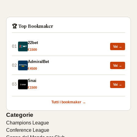
🏆 Top Bookmaker
22bet
01
Vai →
€1500
AdmiralBet
02
Vai →
€4500
Snai
03
Vai →
€1500
Tutti i bookmaker →
Categorie
Champions League
Conference League