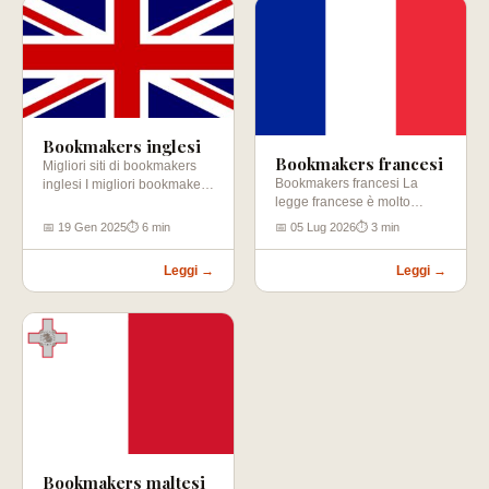
Bookmakers inglesi
Bookmakers francesi
Migliori siti di bookmakers
Bookmakers francesi La
inglesi I migliori bookmakers
legge francese è molto
europei sono inglesi. Le
precisa e determinata sul
prime scommesse…
📅 19 Gen 2025
⏱ 6 min
📅 05 Lug 2026
⏱ 3 min
gioco d’azzardo e…
Leggi →
Leggi →
Bookmakers maltesi