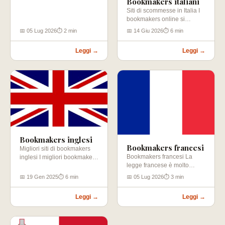
Bookmakers italiani
ai bookmakers…
Siti di scommesse in Italia I
bookmakers online si
suddividono in tre fasce:
📅 05 Lug 2026
⏱ 2 min
📅 14 Giu 2026
⏱ 6 min
italiani,…
Leggi →
Leggi →
Bookmakers inglesi
Bookmakers francesi
Migliori siti di bookmakers
Bookmakers francesi La
inglesi I migliori bookmakers
legge francese è molto
europei sono inglesi. Le
precisa e determinata sul
prime scommesse…
📅 19 Gen 2025
⏱ 6 min
📅 05 Lug 2026
⏱ 3 min
gioco d’azzardo e…
Leggi →
Leggi →