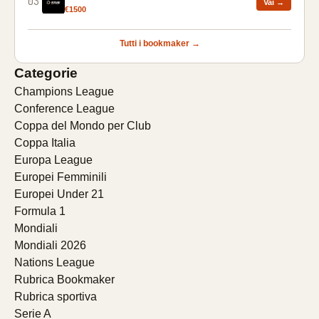
03
Vai →
€1500
Tutti i bookmaker →
Categorie
Champions League
Conference League
Coppa del Mondo per Club
Coppa Italia
Europa League
Europei Femminili
Europei Under 21
Formula 1
Mondiali
Mondiali 2026
Nations League
Rubrica Bookmaker
Rubrica sportiva
Serie A