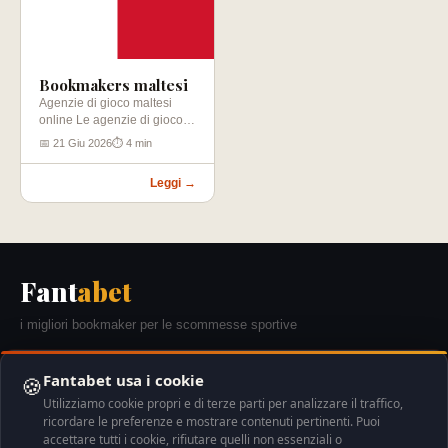
Bookmakers maltesi
Agenzie di gioco maltesi
online Le agenzie di gioco
online maltesi sono tra le…
📅 21 Giu 2026
⏱ 4 min
Leggi →
Fant
abet
i migliori bookmaker per le scommesse sportive
🔒 AAMS/ADM
18+
🎰 Gioco Responsabile
Fantabet usa i cookie
🍪
Utilizziamo cookie propri e di terze parti per analizzare il traffico,
ricordare le preferenze e mostrare contenuti pertinenti. Puoi
accettare tutti i cookie, rifiutare quelli non essenziali o