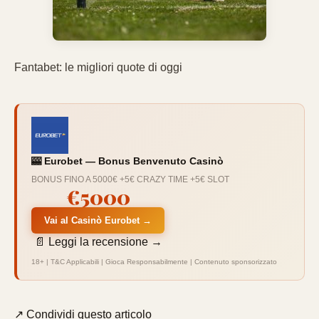
Fantabet: le migliori quote di oggi
🎰 Eurobet — Bonus Benvenuto Casinò
BONUS FINO A 5000€ +5€ CRAZY TIME +5€ SLOT
€5000
Vai al Casinò Eurobet →
📄 Leggi la recensione →
18+ | T&C Applicabili | Gioca Responsabilmente | Contenuto sponsorizzato
↗
Condividi questo articolo