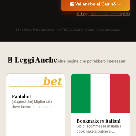
🎰 Vai anche al Casinò →
📄 Leggi la recensione completa
18+ | Gioca Responsabilmente | T&C Applicabili | Contenuto sponsorizzato
📄 Leggi Anche
Altre pagine che potrebbero interessarti
Fantabet
[pluginslider] Miglior sito
dove trovare bookmaker
AAMS Fantabet è un sito
web dedicato
Bookmakers italiani
ai bookmakers…
Siti di scommesse in Italia I
bookmakers online si