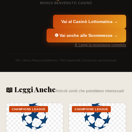
BONUS BENVENUTO CASINÒ
Vai al Casinò Lottomatica →
⚽ Vai anche alle Scommesse →
📄 Leggi la recensione completa
18+ | Gioca Responsabilmente | T&C Applicabili | Contenuto sponsorizzato
📖 Leggi Anche
Articoli simili che potrebbero interessarti
CHAMPIONS LEAGUE
CHAMPIONS LEAGUE