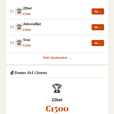
22bet
🏆
01
Vai →
€1500
AdmiralBet
🏆
02
Vai →
€4500
Snai
🏆
03
Vai →
€1500
Tutti i bookmaker →
💰 Bonus del Giorno
🏆
22bet
€1500