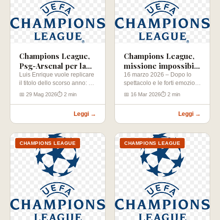
Champions League,
Champions League,
Psg-Arsenal per la
missione impossibile
storia
per l’Atalanta
Luis Enrique vuole replicare
16 marzo 2026 – Dopo lo
il titolo dello scorso anno: a
spettacolo e le forti emozioni
1,68 un nuovo trionfo…
della scorsa settimana,…
📅 29 Mag 2026
⏱ 2 min
📅 16 Mar 2026
⏱ 2 min
Leggi →
Leggi →
CHAMPIONS LEAGUE
CHAMPIONS LEAGUE