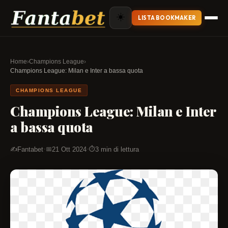
☀️
LISTA BOOKMAKER
Home
›
Champions League
›
Champions League: Milan e Inter a bassa quota
CHAMPIONS LEAGUE
Champions League: Milan e Inter
a bassa quota
·
·
Fantabet
21 Ott 2024
3 min di lettura
✍️
📅
⏱️