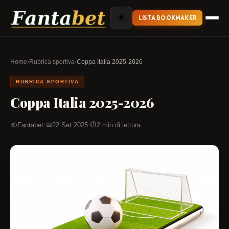
☀️
LISTA BOOKMAKER
Home
›
Rubrica sportiva
›
Coppa Italia 2025-2026
RUBRICA SPORTIVA
Coppa Italia 2025-2026
·
·
Fantabet
22 Set 2025
2 min di lettura
✍️
📅
⏱️