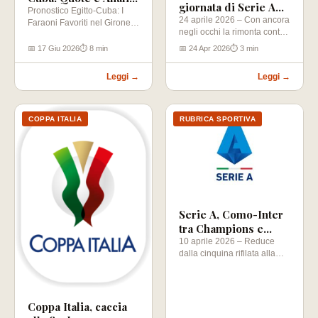
giornata di Serie A
Mondiali 2026
Pronostico Egitto-Cuba: I
2025-2026
24 aprile 2026 – Con ancora
Faraoni Favoriti nel Girone
negli occhi la rimonta contro
G? Il cammino verso i
il Como che…
Mondiali 2026…
📅 17 Giu 2026
⏱ 8 min
📅 24 Apr 2026
⏱ 3 min
Leggi →
Leggi →
COPPA ITALIA
RUBRICA SPORTIVA
Serie A, Como-Inter
tra Champions e
scudetto
10 aprile 2026 – Reduce
dalla cinquina rifilata alla
Roma che ha interrotto una
striscia…
Coppa Italia, caccia