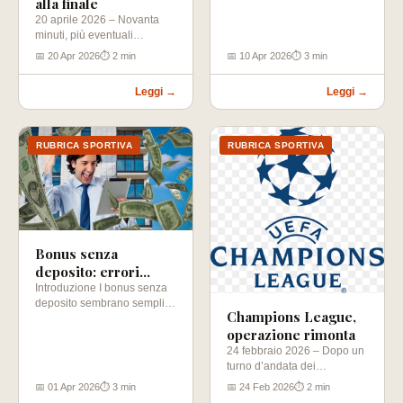
alla finale
20 aprile 2026 – Novanta
minuti, più eventuali
supplementari e rigori, per
📅 20 Apr 2026
⏱ 2 min
📅 10 Apr 2026
⏱ 3 min
conquistare un posto…
Leggi →
Leggi →
RUBRICA SPORTIVA
RUBRICA SPORTIVA
Bonus senza
deposito: errori
comuni da evitare
Introduzione I bonus senza
deposito sembrano semplici
(guida 2026)
Champions League,
da usare, ma in realtà molti
operazione rimonta
utenti…
24 febbraio 2026 – Dopo un
turno d’andata dei
sedicesimi orribile per le
📅 01 Apr 2026
⏱ 3 min
📅 24 Feb 2026
⏱ 2 min
italiane,…