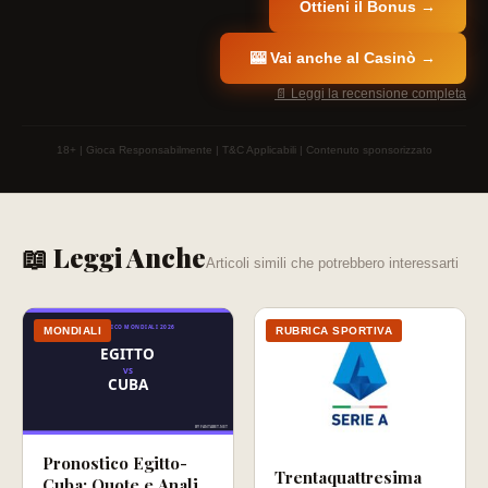
Ottieni il Bonus →
🎰 Vai anche al Casinò →
📄 Leggi la recensione completa
18+ | Gioca Responsabilmente | T&C Applicabili | Contenuto sponsorizzato
📖 Leggi Anche
Articoli simili che potrebbero interessarti
MONDIALI
RUBRICA SPORTIVA
Pronostico Egitto-
Trentaquattresima
Cuba: Quote e Analisi