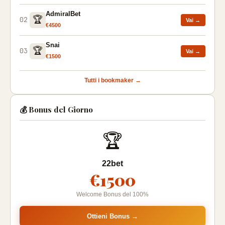
AdmiralBet
🏆
02
Vai →
€4500
Snai
🏆
03
Vai →
€1500
Tutti i bookmaker →
💰 Bonus del Giorno
🏆
22bet
€1500
Welcome Bonus del 100%
Ottieni Bonus →