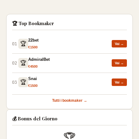
🏆 Top Bookmaker
22bet
🏆
01
Vai →
€1500
AdmiralBet
🏆
02
Vai →
€4500
Snai
🏆
03
Vai →
€1500
Tutti i bookmaker →
💰 Bonus del Giorno
🏆