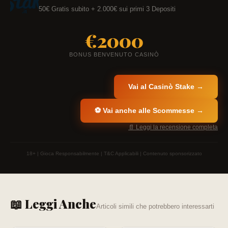
50€ Gratis subito + 2.000€ sui primi 3 Depositi
€2000
BONUS BENVENUTO CASINÒ
Vai al Casinò Stake →
⚽ Vai anche alle Scommesse →
📄 Leggi la recensione completa
18+ | Gioca Responsabilmente | T&C Applicabili | Contenuto sponsorizzato
📖 Leggi Anche
Articoli simili che potrebbero interessarti