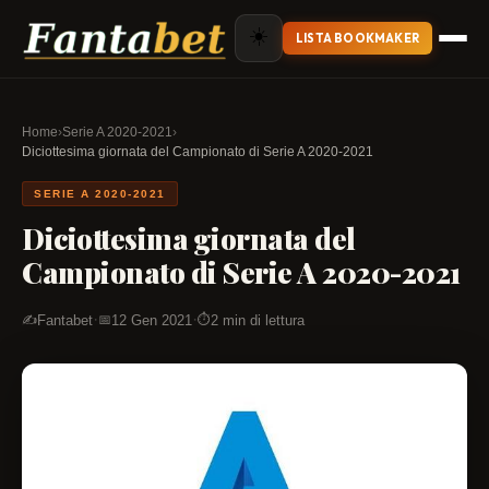
☀️
LISTA BOOKMAKER
Home
›
Serie A 2020-2021
›
Diciottesima giornata del Campionato di Serie A 2020-2021
SERIE A 2020-2021
Diciottesima giornata del
Campionato di Serie A 2020-2021
·
·
Fantabet
12 Gen 2021
2 min di lettura
✍️
📅
⏱️