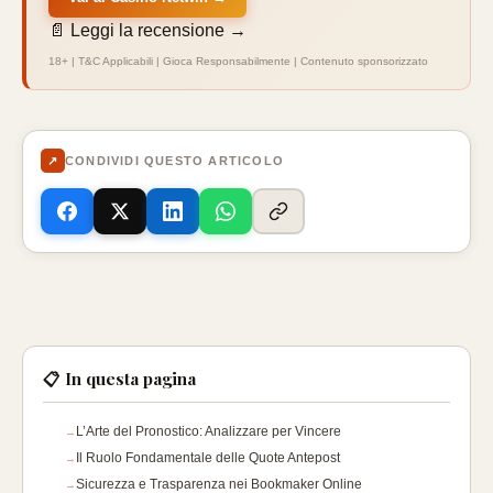
📄 Leggi la recensione →
18+ | T&C Applicabili | Gioca Responsabilmente | Contenuto sponsorizzato
↗
CONDIVIDI QUESTO ARTICOLO
📋 In questa pagina
L’Arte del Pronostico: Analizzare per Vincere
Il Ruolo Fondamentale delle Quote Antepost
Sicurezza e Trasparenza nei Bookmaker Online