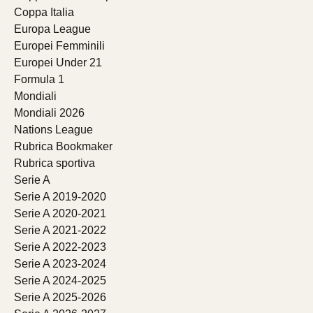
Coppa Italia
Europa League
Europei Femminili
Europei Under 21
Formula 1
Mondiali
Mondiali 2026
Nations League
Rubrica Bookmaker
Rubrica sportiva
Serie A
Serie A 2019-2020
Serie A 2020-2021
Serie A 2021-2022
Serie A 2022-2023
Serie A 2023-2024
Serie A 2024-2025
Serie A 2025-2026