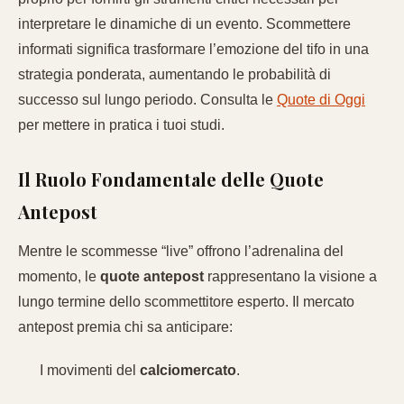
interpretare le dinamiche di un evento. Scommettere
informati significa trasformare l’emozione del tifo in una
strategia ponderata, aumentando le probabilità di
successo sul lungo periodo. Consulta le
Quote di Oggi
per mettere in pratica i tuoi studi.
Il Ruolo Fondamentale delle Quote
Antepost
Mentre le scommesse “live” offrono l’adrenalina del
momento, le
quote antepost
rappresentano la visione a
lungo termine dello scommettitore esperto. Il mercato
antepost premia chi sa anticipare:
I movimenti del
calciomercato
.