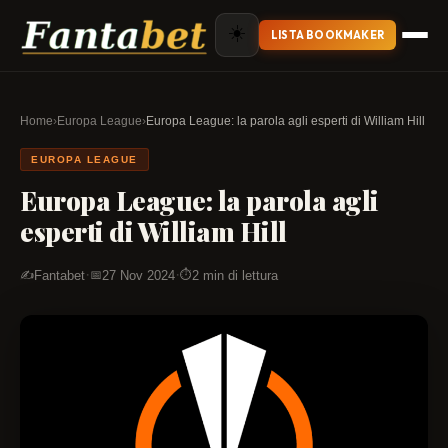
☀️
LISTA BOOKMAKER
Home
›
Europa League
›
Europa League: la parola agli esperti di William Hill
EUROPA LEAGUE
Europa League: la parola agli
esperti di William Hill
·
·
Fantabet
27 Nov 2024
2 min di lettura
✍️
📅
⏱️