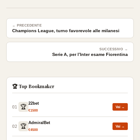
← PRECEDENTE
Champions League, turno favorevole alle milanesi
SUCCESSIVO →
Serie A, per l’Inter esame Fiorentina
🏆 Top Bookmaker
22bet
🏆
01
Vai →
€1500
AdmiralBet
🏆
02
Vai →
€4500