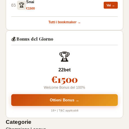
Snai
🏆
03
Vai →
€1500
Tutti i bookmaker →
💰 Bonus del Giorno
🏆
22bet
€1500
Welcome Bonus del 100%
Ottieni Bonus →
18+ | T&C applicabili
Categorie