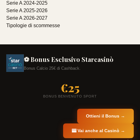
Serie A 2024-2025
Serie A 2025-2026
Serie A 2026-2027
Tipologie di scommesse
⚽ Bonus Esclusivo Starcasinò
Bonus Calcio 25€ di Cashback.
€25
BONUS BENVENUTO SPORT
Ottieni il Bonus →
🎰 Vai anche al Casinò →