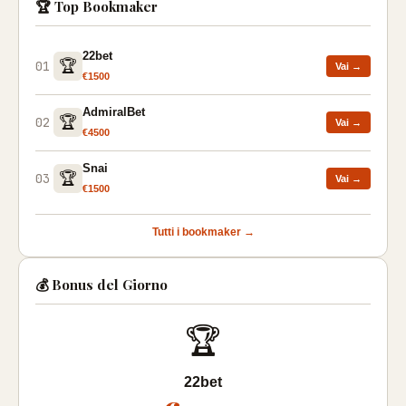
🏆 Top Bookmaker
22bet
🏆
01
Vai →
€1500
AdmiralBet
🏆
02
Vai →
€4500
Snai
🏆
03
Vai →
€1500
Tutti i bookmaker →
💰 Bonus del Giorno
🏆
22bet