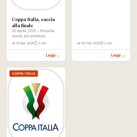
aprono con…
Coppa Italia, caccia
alla finale
20 aprile 2026 – Novanta
minuti, più eventuali
supplementari e rigori, per
📅 20 Apr 2026
⏱ 2 min
📅 04 Feb 2026
⏱ 2 min
conquistare un posto…
Leggi →
Leggi →
COPPA ITALIA