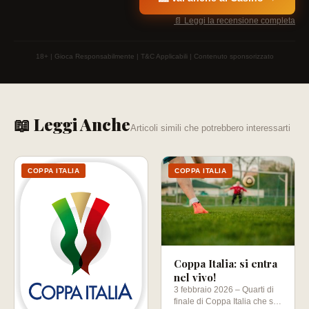
📄 Leggi la recensione completa
18+ | Gioca Responsabilmente | T&C Applicabili | Contenuto sponsorizzato
📖 Leggi Anche
Articoli simili che potrebbero interessarti
COPPA ITALIA
COPPA ITALIA
Coppa Italia: si entra
nel vivo!
3 febbraio 2026 – Quarti di
finale di Coppa Italia che si