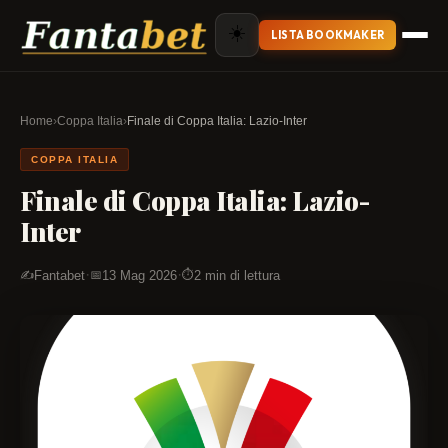
☀️
LISTA BOOKMAKER
Home
›
Coppa Italia
›
Finale di Coppa Italia: Lazio-Inter
COPPA ITALIA
Finale di Coppa Italia: Lazio-
Inter
·
·
Fantabet
13 Mag 2026
2 min di lettura
✍️
📅
⏱️