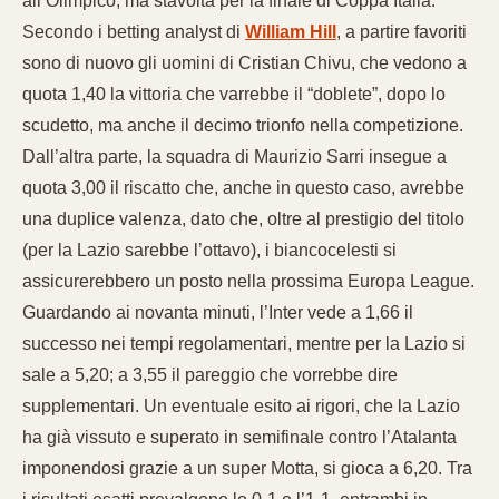
all’Olimpico, ma stavolta per la finale di Coppa Italia.
Secondo i betting analyst di
William Hill
, a partire favoriti
sono di nuovo gli uomini di Cristian Chivu, che vedono a
quota 1,40 la vittoria che varrebbe il “doblete”, dopo lo
scudetto, ma anche il decimo trionfo nella competizione.
Dall’altra parte, la squadra di Maurizio Sarri insegue a
quota 3,00 il riscatto che, anche in questo caso, avrebbe
una duplice valenza, dato che, oltre al prestigio del titolo
(per la Lazio sarebbe l’ottavo), i biancocelesti si
assicurerebbero un posto nella prossima Europa League.
Guardando ai novanta minuti, l’Inter vede a 1,66 il
successo nei tempi regolamentari, mentre per la Lazio si
sale a 5,20; a 3,55 il pareggio che vorrebbe dire
supplementari. Un eventuale esito ai rigori, che la Lazio
ha già vissuto e superato in semifinale contro l’Atalanta
imponendosi grazie a un super Motta, si gioca a 6,20. Tra