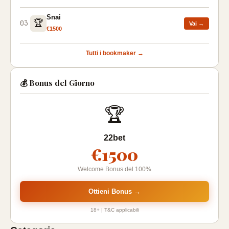
Snai
🏆
03
Vai →
€1500
Tutti i bookmaker →
💰 Bonus del Giorno
🏆
22bet
€1500
Welcome Bonus del 100%
Ottieni Bonus →
18+ | T&C applicabili