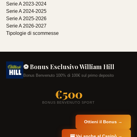
Serie A 2023-2024
Serie A 2024-2025
Serie A 2025-2026
Serie A 2026-2027
Tipologie di scommesse
⚽ Bonus Esclusivo William Hill
Bonus Benvenuto 100% di 100€ sul primo deposito
€500
BONUS BENVENUTO SPORT
Ottieni il Bonus →
🎰 Vai anche al Casinò →