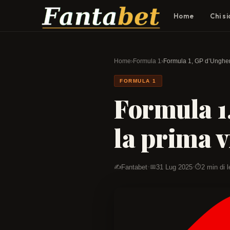
Home
Chi s
Home
›
Formula 1
›
Formula 1, GP d’Ungheria
FORMULA 1
Formula 1
la prima v
·
·
Fantabet
31 Lug 2025
2 min di l
✍️
📅
⏱️