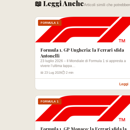
📖 Leggi Anche
Articoli simili che potrebber
FORMULA 1
Formula 1, GP Ungheria: la Ferrari sfida
Antonelli
23 luglio 2026 – Il Mondiale di Formula 1 si appresta a
vivere l’ultima tappa…
📅 23 Lug 2026
⏱ 2 min
Leggi
FORMULA 1
Formula 1, GP Monaco: la Ferrari sfida la