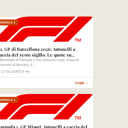
ORMULA 1
1, GP di Barcellona 2026: Antonelli a
accia del sesto sigillo. Le quote su
antabet
l Mondiale di Formula 1 non conosce soste. Dopo le
mozioni di Monaco, il…
 12 Giu 2026
⏱ 4 min
Leggi →
ORMULA 1
ormula 1, GP Miami: Antonelli a caccia del