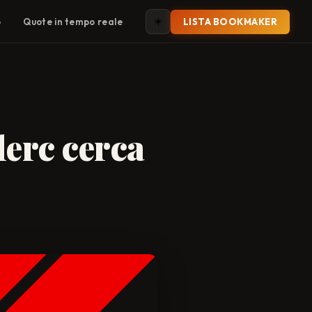
☀️
o
Quote in tempo reale
LISTA BOOKMAKER
lerc cerca