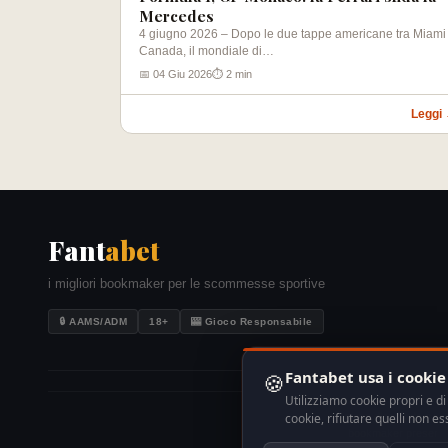
Mercedes
4 giugno 2026 – Dopo le due tappe americane tra Miami
Canada, il mondiale di…
📅 04 Giu 2026
⏱ 2 min
Leggi
Fant
abet
i migliori bookmaker per le scommesse sportive
🔒 AAMS/ADM
18+
🎰 Gioco Responsabile
Fantabet usa i cookie
🍪
Utilizziamo cookie propri e di 
Il gioco d'azzardo è vi
cookie, rifiutare quelli non e
bookmaker presenti s