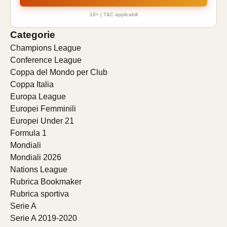
18+ | T&C applicabili
Categorie
Champions League
Conference League
Coppa del Mondo per Club
Coppa Italia
Europa League
Europei Femminili
Europei Under 21
Formula 1
Mondiali
Mondiali 2026
Nations League
Rubrica Bookmaker
Rubrica sportiva
Serie A
Serie A 2019-2020