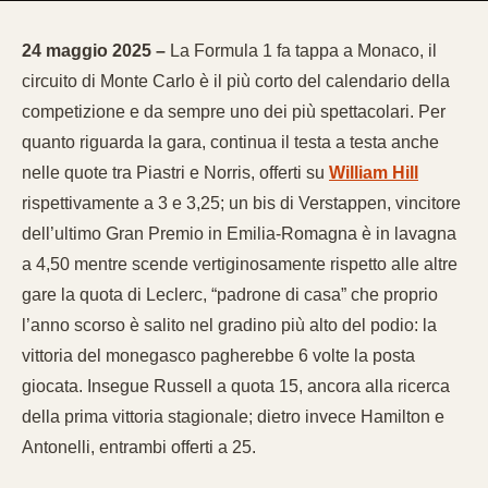
24 maggio 2025 –
La Formula 1 fa tappa a Monaco, il
circuito di Monte Carlo è il più corto del calendario della
competizione e da sempre uno dei più spettacolari. Per
quanto riguarda la gara, continua il testa a testa anche
nelle quote tra Piastri e Norris, offerti su
William Hill
rispettivamente a 3 e 3,25; un bis di Verstappen, vincitore
dell’ultimo Gran Premio in Emilia-Romagna è in lavagna
a 4,50 mentre scende vertiginosamente rispetto alle altre
gare la quota di Leclerc, “padrone di casa” che proprio
l’anno scorso è salito nel gradino più alto del podio: la
vittoria del monegasco pagherebbe 6 volte la posta
giocata. Insegue Russell a quota 15, ancora alla ricerca
della prima vittoria stagionale; dietro invece Hamilton e
Antonelli, entrambi offerti a 25.