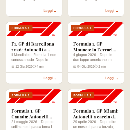
Francorchamps…
Leggi →
Leggi →
FORMULA 1
FORMULA 1
F1, GP di Barcellona
Formula 1, GP
2026: Antonelli a
Monaco: la Ferrari
caccia del sesto
sfida la Mercedes
Il Mondiale di Formula 1 non
4 giugno 2026 – Dopo le
conosce soste. Dopo le
due tappe americane tra
sigillo. Le quote su
emozioni di Monaco, il…
Miami e Canada, il mondiale
Fantabet
📅 12 Giu 2026
⏱ 4 min
📅 04 Giu 2026
⏱ 2 min
di…
Leggi →
Leggi →
FORMULA 1
FORMULA 1
Formula 1, GP
Formula 1, GP Miami:
Canada: Antonelli
Antonelli a caccia del
vede il poker di
tris
21 maggio 2026 – Dopo tre
29 aprile 2026 – Dopo oltre
settimane di pausa torna la
un mese di pausa forzata, la
vittorie