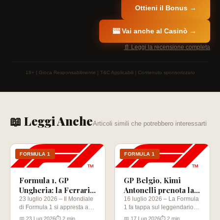
Ottieni il Bonus →
🎰 Vai anche al Casinò →
📄 Leggi la recensione completa
18+ | Gioca Responsabilmente | T&C Applicabili | Contenuto sponsorizzato
📖 Leggi Anche
Articoli simili che potrebbero interessarti
FORMULA 1
FORMULA 1
Formula 1, GP
GP Belgio, Kimi
Ungheria: la Ferrari
Antonelli prenota la
sfida Antonelli
prima vittoria a Spa
23 luglio 2026 – Il Mondiale
16 luglio 2026 – La Formula
di Formula 1 si appresta a
1 fa tappa sul leggendario
vivere l’ultima tappa…
circuito di Spa-
📅 23 Lug 2026
⏱ 2 min
📅 17 Lug 2026
⏱ 2 min