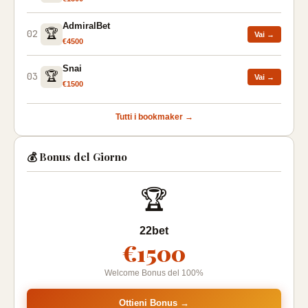
AdmiralBet
🏆
02
Vai →
€4500
Snai
🏆
03
Vai →
€1500
Tutti i bookmaker →
💰 Bonus del Giorno
🏆
22bet
€1500
Welcome Bonus del 100%
Ottieni Bonus →