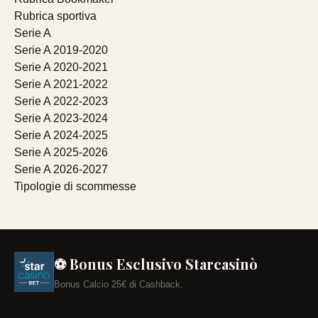
Rubrica sportiva
Serie A
Serie A 2019-2020
Serie A 2020-2021
Serie A 2021-2022
Serie A 2022-2023
Serie A 2023-2024
Serie A 2024-2025
Serie A 2025-2026
Serie A 2026-2027
Tipologie di scommesse
⚽ Bonus Esclusivo Starcasinò
Bonus Calcio 25€ di Cashback.