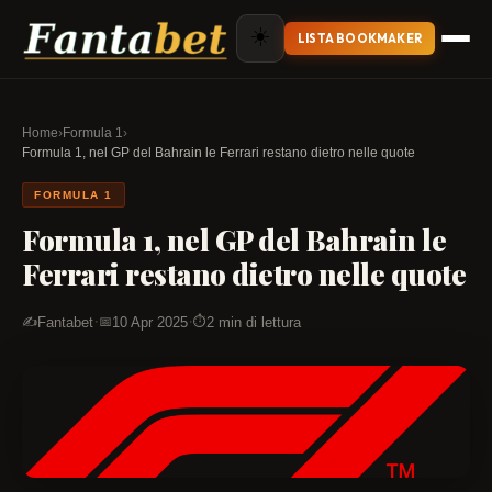
☀️
LISTA BOOKMAKER
Home
›
Formula 1
›
Formula 1, nel GP del Bahrain le Ferrari restano dietro nelle quote
FORMULA 1
Formula 1, nel GP del Bahrain le
Ferrari restano dietro nelle quote
·
·
Fantabet
10 Apr 2025
2 min di lettura
✍️
📅
⏱️