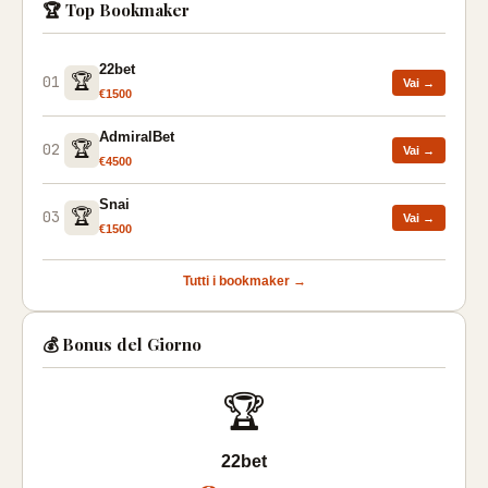
🏆 Top Bookmaker
22bet
🏆
01
Vai →
€1500
AdmiralBet
🏆
02
Vai →
€4500
Snai
🏆
03
Vai →
€1500
Tutti i bookmaker →
💰 Bonus del Giorno
🏆
22bet