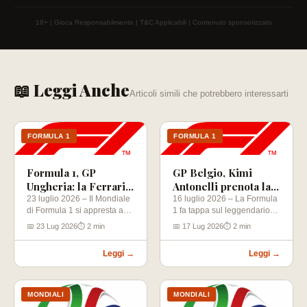
18+ | Gioca Responsabilmente | T&C Applicabili | Contenuto sponsorizzato
📖 Leggi Anche
Articoli simili che potrebbero interessarti
FORMULA 1
FORMULA 1
Formula 1, GP
GP Belgio, Kimi
Ungheria: la Ferrari
Antonelli prenota la
sfida Antonelli
prima vittoria a Spa
23 luglio 2026 – Il Mondiale
16 luglio 2026 – La Formula
di Formula 1 si appresta a
1 fa tappa sul leggendario
vivere l’ultima tappa…
circuito di Spa-
📅 23 Lug 2026
⏱ 2 min
📅 17 Lug 2026
⏱ 2 min
Francorchamps…
Leggi →
Leggi →
MONDIALI
MONDIALI