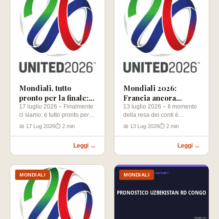
Mondiali, tutto
Mondiali 2026:
pronto per la finale:
Francia ancora
l’Argentina sogna il
favorita, in quota c’è
17 luglio 2026 – Finalmente
13 luglio 2026 – Il momento
ci siamo: è tutto pronto per la
della resa dei conti è
bis
lo scatto
finale dei Mondiali…
arrivato: i Mondiali di…
dell’Inghilterra
📅 17 Lug 2026
⏱ 2 min
📅 13 Lug 2026
⏱ 2 min
grazie a un super
Bellingham
Leggi →
Leggi →
MONDIALI
MONDIALI