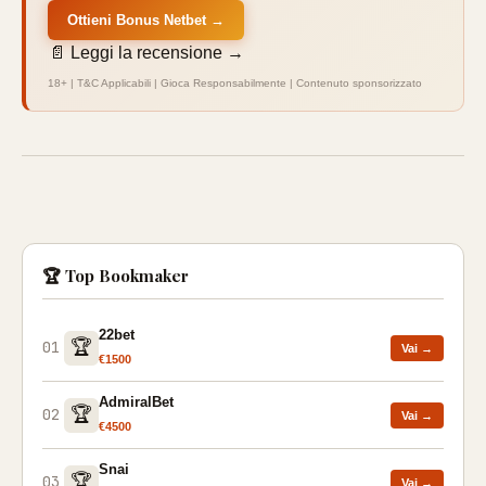
Ottieni Bonus Netbet →
📄 Leggi la recensione →
18+ | T&C Applicabili | Gioca Responsabilmente | Contenuto sponsorizzato
🏆 Top Bookmaker
22bet
🏆
01
Vai →
€1500
AdmiralBet
🏆
02
Vai →
€4500
Snai
🏆
03
Vai →