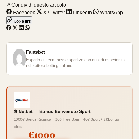
↗
Condividi questo articolo
Facebook
X / Twitter
LinkedIn
WhatsApp
Copia link
Fantabet
Esperto di scommesse sportive con anni di esperienza
nel settore betting italiano.
⚽ Netbet — Bonus Benvenuto Sport
1000€ Bonus Ricarica + 200 Free Spin + 40€ Sport + 2€Bonus
Virtual
€1000