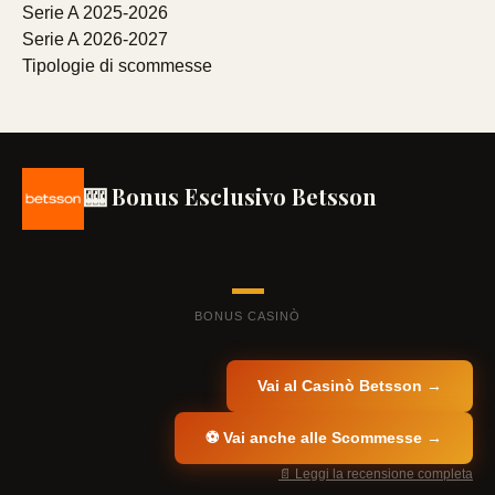
Serie A 2025-2026
Serie A 2026-2027
Tipologie di scommesse
🎰 Bonus Esclusivo Betsson
—
BONUS CASINÒ
Vai al Casinò Betsson →
⚽ Vai anche alle Scommesse →
📄 Leggi la recensione completa