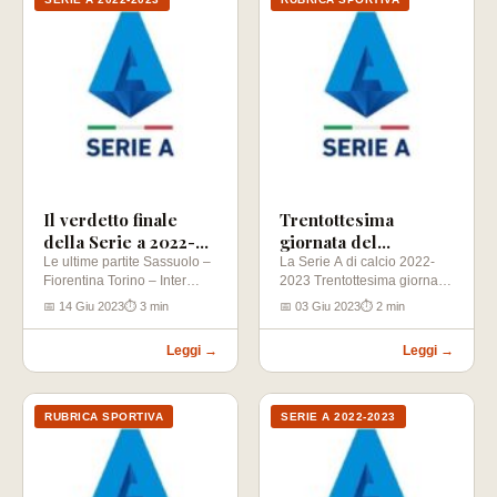
Il verdetto finale
Trentottesima
della Serie a 2022-
giornata del
2023
campionato di calcio
Le ultime partite Sassuolo –
La Serie A di calcio 2022-
Fiorentina Torino – Inter
2023 Trentottesima giornata
di Serie A 2022-2023
Cremonese – Salernitana
(04-06-2023) Sassuolo –
- Ultima giornata
📅 14 Giu 2023
⏱ 3 min
📅 03 Giu 2023
⏱ 2 min
Empoli –…
Fiorentina Torino –…
Leggi →
Leggi →
RUBRICA SPORTIVA
SERIE A 2022-2023