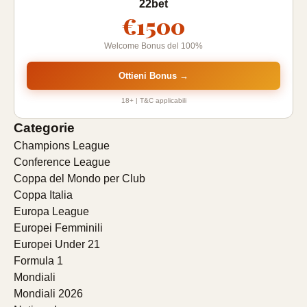
22bet
€1500
Welcome Bonus del 100%
Ottieni Bonus →
18+ | T&C applicabili
Categorie
Champions League
Conference League
Coppa del Mondo per Club
Coppa Italia
Europa League
Europei Femminili
Europei Under 21
Formula 1
Mondiali
Mondiali 2026