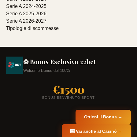
Serie A 2024-2025
Serie A 2025-2026
Serie A 2026-2027
Tipologie di scommesse
⚽ Bonus Esclusivo 22bet
Welcome Bonus del 100%
€1500
BONUS BENVENUTO SPORT
Ottieni il Bonus →
🎰 Vai anche al Casinò →