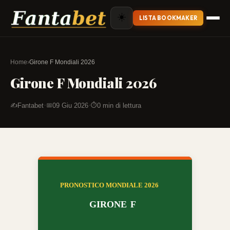
☀️
LISTA BOOKMAKER
Home
›
Girone F Mondiali 2026
Girone F Mondiali 2026
·
·
Fantabet
09 Giu 2026
0 min di lettura
✍️
📅
⏱️