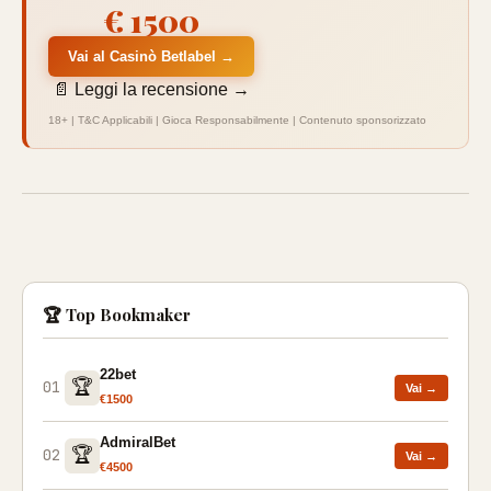
€ 1500
Vai al Casinò Betlabel →
📄 Leggi la recensione →
18+ | T&C Applicabili | Gioca Responsabilmente | Contenuto sponsorizzato
🏆 Top Bookmaker
22bet
🏆
01
Vai →
€1500
AdmiralBet
🏆
02
Vai →
€4500