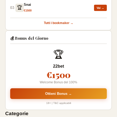
Snai
🏆
03
Vai →
€1500
Tutti i bookmaker →
💰 Bonus del Giorno
🏆
22bet
€1500
Welcome Bonus del 100%
Ottieni Bonus →
18+ | T&C applicabili
Categorie