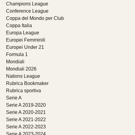
Champions League
Conference League
Coppa del Mondo per Club
Coppa Italia
Europa League
Europei Femminili
Europei Under 21
Formula 1
Mondiali
Mondiali 2026
Nations League
Rubrica Bookmaker
Rubrica sportiva
Serie A
Serie A 2019-2020
Serie A 2020-2021
Serie A 2021-2022
Serie A 2022-2023
Serie A 2023-2024