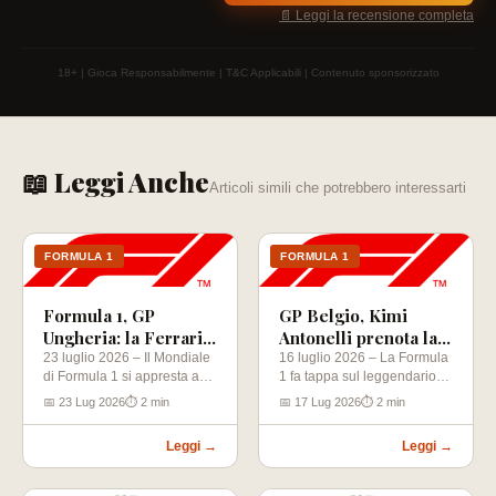
📄 Leggi la recensione completa
18+ | Gioca Responsabilmente | T&C Applicabili | Contenuto sponsorizzato
📖 Leggi Anche
Articoli simili che potrebbero interessarti
FORMULA 1
FORMULA 1
Formula 1, GP
GP Belgio, Kimi
Ungheria: la Ferrari
Antonelli prenota la
sfida Antonelli
prima vittoria a Spa
23 luglio 2026 – Il Mondiale
16 luglio 2026 – La Formula
di Formula 1 si appresta a
1 fa tappa sul leggendario
vivere l’ultima tappa…
circuito di Spa-
📅 23 Lug 2026
⏱ 2 min
📅 17 Lug 2026
⏱ 2 min
Francorchamps…
Leggi →
Leggi →