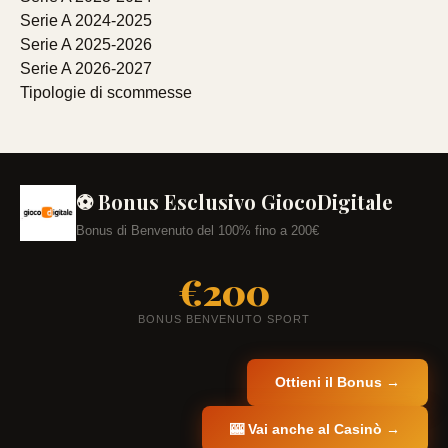
Serie A 2024-2025
Serie A 2025-2026
Serie A 2026-2027
Tipologie di scommesse
⚽ Bonus Esclusivo GiocoDigitale
Bonus di Benvenuto del 100% fino a 200€
€200
BONUS BENVENUTO SPORT
Ottieni il Bonus →
🎰 Vai anche al Casinò →