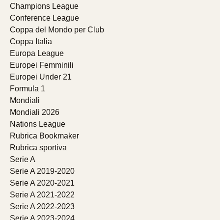
Champions League
Conference League
Coppa del Mondo per Club
Coppa Italia
Europa League
Europei Femminili
Europei Under 21
Formula 1
Mondiali
Mondiali 2026
Nations League
Rubrica Bookmaker
Rubrica sportiva
Serie A
Serie A 2019-2020
Serie A 2020-2021
Serie A 2021-2022
Serie A 2022-2023
Serie A 2023-2024