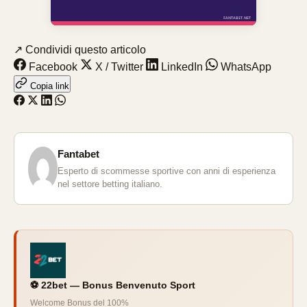
↗
Condividi questo articolo
Facebook
X / Twitter
LinkedIn
WhatsApp
Copia link
Fantabet
Esperto di scommesse sportive con anni di esperienza
nel settore betting italiano.
⚽ 22bet — Bonus Benvenuto Sport
Welcome Bonus del 100%