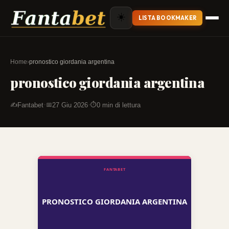
☀️
LISTA BOOKMAKER
Home
›
pronostico giordania argentina
pronostico giordania argentina
·
·
Fantabet
27 Giu 2026
0 min di lettura
✍️
📅
⏱️