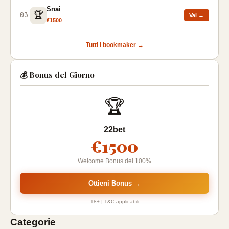
Snai
🏆
03
Vai →
€1500
Tutti i bookmaker →
💰 Bonus del Giorno
🏆
22bet
€1500
Welcome Bonus del 100%
Ottieni Bonus →
18+ | T&C applicabili
Categorie