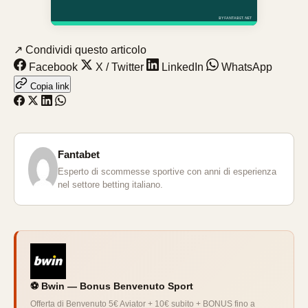
↗
Condividi questo articolo
Facebook
X / Twitter
LinkedIn
WhatsApp
Copia link
Fantabet
Esperto di scommesse sportive con anni di esperienza
nel settore betting italiano.
⚽ Bwin — Bonus Benvenuto Sport
Offerta di Benvenuto 5€ Aviator + 10€ subito + BONUS fino a