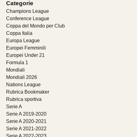
Categorie
Champions League
Conference League
Coppa del Mondo per Club
Coppa Italia
Europa League
Europei Femminili
Europei Under 21
Formula 1
Mondiali
Mondiali 2026
Nations League
Rubrica Bookmaker
Rubrica sportiva
Serie A
Serie A 2019-2020
Serie A 2020-2021
Serie A 2021-2022
Serie A 2022-2023