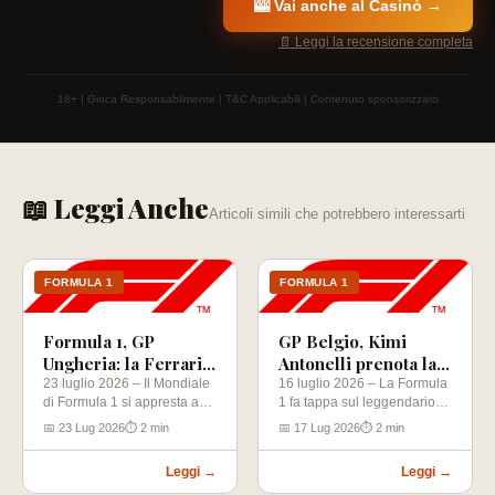
🎰 Vai anche al Casinò →
📄 Leggi la recensione completa
18+ | Gioca Responsabilmente | T&C Applicabili | Contenuto sponsorizzato
📖 Leggi Anche
Articoli simili che potrebbero interessarti
FORMULA 1
FORMULA 1
Formula 1, GP
GP Belgio, Kimi
Ungheria: la Ferrari
Antonelli prenota la
sfida Antonelli
prima vittoria a Spa
23 luglio 2026 – Il Mondiale
16 luglio 2026 – La Formula
di Formula 1 si appresta a
1 fa tappa sul leggendario
vivere l’ultima tappa…
circuito di Spa-
📅 23 Lug 2026
⏱ 2 min
📅 17 Lug 2026
⏱ 2 min
Francorchamps…
Leggi →
Leggi →