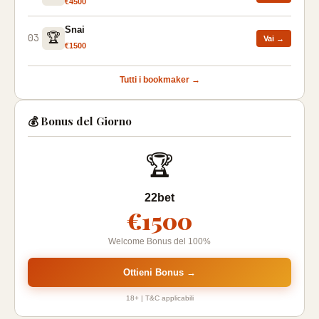
€4500
Snai
🏆
03
Vai →
€1500
Tutti i bookmaker →
💰 Bonus del Giorno
🏆
22bet
€1500
Welcome Bonus del 100%
Ottieni Bonus →
18+ | T&C applicabili