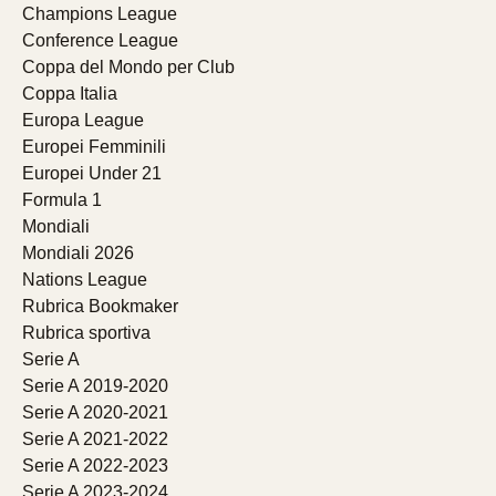
Champions League
Conference League
Coppa del Mondo per Club
Coppa Italia
Europa League
Europei Femminili
Europei Under 21
Formula 1
Mondiali
Mondiali 2026
Nations League
Rubrica Bookmaker
Rubrica sportiva
Serie A
Serie A 2019-2020
Serie A 2020-2021
Serie A 2021-2022
Serie A 2022-2023
Serie A 2023-2024