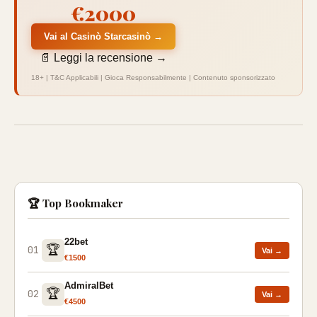
€2000
Vai al Casinò Starcasinò →
📄 Leggi la recensione →
18+ | T&C Applicabili | Gioca Responsabilmente | Contenuto sponsorizzato
🏆 Top Bookmaker
22bet
🏆
01
Vai →
€1500
AdmiralBet
🏆
02
Vai →
€4500