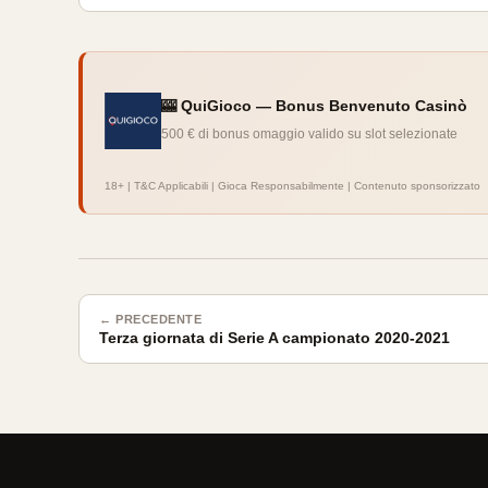
🎰 QuiGioco — Bonus Benvenuto Casinò
500 € di bonus omaggio valido su slot selezionate
18+ | T&C Applicabili | Gioca Responsabilmente | Contenuto sponsorizzato
← PRECEDENTE
Terza giornata di Serie A campionato 2020-2021