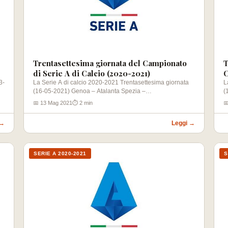
Trentasettesima giornata del Campionato
T
di Serie A di Calcio (2020-2021)
C
3-
La Serie A di calcio 2020-2021 Trentasettesima giornata
L
(16-05-2021) Genoa – Atalanta Spezia –…
(
📅 13 Mag 2021
⏱ 2 min

 →
Leggi →
SERIE A 2020-2021
S