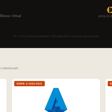
€
€Bonus Virtual
BONUS 
18+ | Gioca Responsabilmente | T&C Applicabili | Contenuto sponsorizzato
o interessarti
SERIE A 2020-2021
S