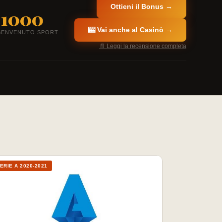
Ottieni il Bonus →
1000
🎰 Vai anche al Casinò →
BENVENUTO SPORT
📄 Leggi la recensione completa
ERIE A 2020-2021