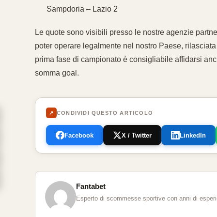
Sampdoria – Lazio 2
Le quote sono visibili presso le nostre agenzie partner
poter operare legalmente nel nostro Paese, rilasciata
prima fase di campionato è consigliabile affidarsi a
somma goal.
↗
CONDIVIDI QUESTO ARTICOLO
Facebook
X / Twitter
LinkedIn
Fantabet
Esperto di scommesse sportive con anni di esperien