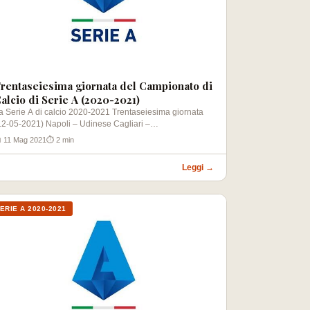
rentaseiesima giornata del Campionato di
alcio di Serie A (2020-2021)
a Serie A di calcio 2020-2021 Trentaseiesima giornata
12-05-2021) Napoli – Udinese Cagliari –…
 11 Mag 2021
⏱ 2 min
Leggi →
ERIE A 2020-2021