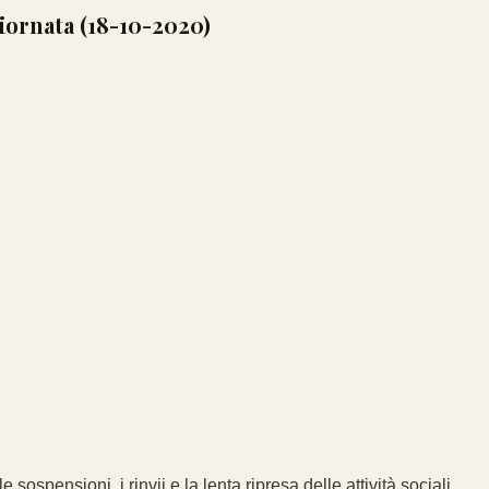
giornata (18-10-2020)
ospensioni, i rinvii e la lenta ripresa delle attività sociali,