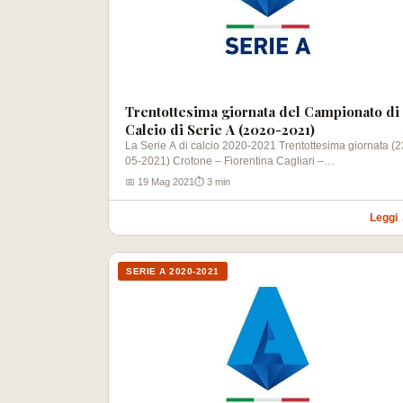
Trentottesima giornata del Campionato di
Calcio di Serie A (2020-2021)
La Serie A di calcio 2020-2021 Trentottesima giornata (2
05-2021) Crotone – Fiorentina Cagliari –…
📅 19 Mag 2021
⏱ 3 min
Leggi
SERIE A 2020-2021