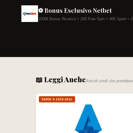
⚽ Bonus Esclusivo Netbet
1000€ Bonus Ricarica + 200 Free Spin + 40€ Sport + 2
📖 Leggi Anche
Articoli simili che potrebber
SERIE A 2020-2021