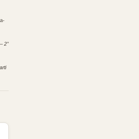
a-
– 2°
arti