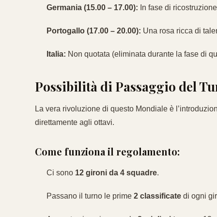
Germania (15.00 – 17.00):
In fase di ricostruzion
Portogallo (17.00 – 20.00):
Una rosa ricca di talen
Italia:
Non quotata (eliminata durante la fase di qua
Possibilità di Passaggio del Tu
La vera rivoluzione di questo Mondiale è l’introduzio
direttamente agli ottavi.
Come funziona il regolamento:
Ci sono
12 gironi da 4 squadre
.
Passano il turno le prime
2 classificate
di ogni gi