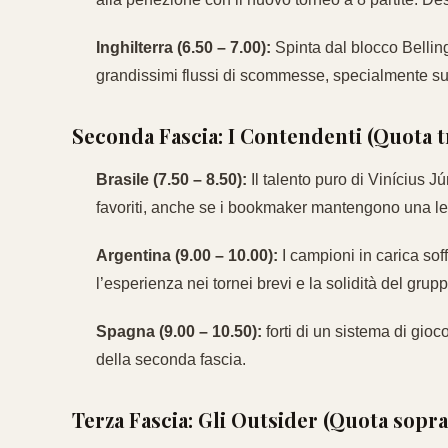
Inghilterra (6.50 – 7.00):
Spinta dal blocco Belli
grandissimi flussi di scommesse, specialmente su
Seconda Fascia: I Contendenti (Quota tr
Brasile (7.50 – 8.50):
Il talento puro di Vinícius J
favoriti, anche se i bookmaker mantengono una leg
Argentina (9.00 – 10.00):
I campioni in carica so
l’esperienza nei tornei brevi e la solidità del gr
Spagna (9.00 – 10.50):
forti di un sistema di gio
della seconda fascia.
Terza Fascia: Gli Outsider (Quota sopra