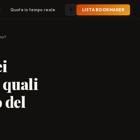
☀️
o
Quote in tempo reale
LISTA BOOKMAKER
rno?
ei
 quali
 del