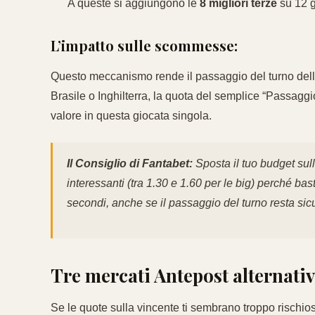
A queste si aggiungono le
8 migliori terze
su 12 g
L’impatto sulle scommesse:
Questo meccanismo rende il passaggio del turno dell
Brasile o Inghilterra, la quota del semplice “Passaggi
valore in questa giocata singola.
Il Consiglio di Fantabet:
Sposta il tuo budget s
interessanti (tra 1.30 e 1.60 per le big) perché ba
secondi, anche se il passaggio del turno resta sic
Tre mercati Antepost alternati
Se le quote sulla vincente ti sembrano troppo rischio