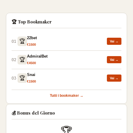
🏆 Top Bookmaker
22bet
🏆
01
Vai →
€1500
AdmiralBet
🏆
02
Vai →
€4500
Snai
🏆
03
Vai →
€1500
Tutti i bookmaker →
💰 Bonus del Giorno
🏆