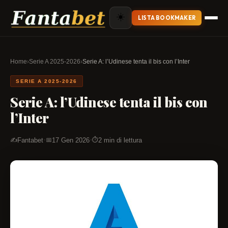
☀️
LISTA BOOKMAKER
Home
›
Serie A 2025-2026
›
Serie A: l’Udinese tenta il bis con l’Inter
SERIE A 2025-2026
Serie A: l’Udinese tenta il bis con
l’Inter
·
·
Fantabet
17 Gen 2026
2 min di lettura
✍️
📅
⏱️