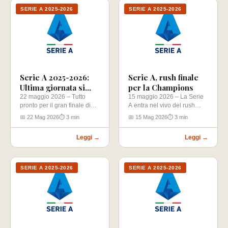
SERIE A 2025-2026
SERIE A 2025-2026
Serie A 2025-2026:
Serie A, rush finale
Ultima giornata si
per la Champions
decide tutto per la
22 maggio 2026 – Tutto
15 maggio 2026 – La Serie
pronto per il gran finale di
A entra nel vivo del rush
Champions
Serie A, dove…
finale per…
📅 22 Mag 2026
⏱ 3 min
📅 15 Mag 2026
⏱ 3 min
Leggi →
Leggi →
SERIE A 2025-2026
SERIE A 2025-2026