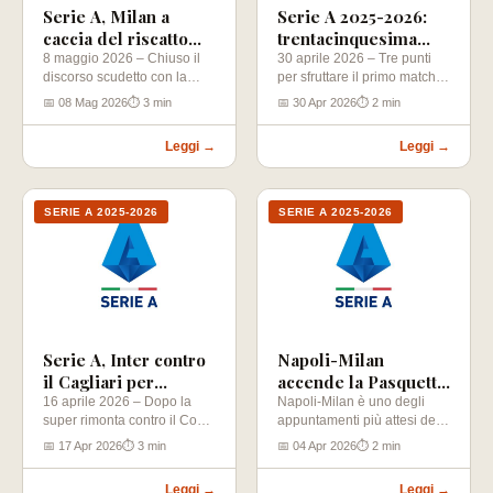
Serie A, Milan a
Serie A 2025-2026:
caccia del riscatto
trentacinquesima
contro l’Atalanta
giornata
8 maggio 2026 – Chiuso il
30 aprile 2026 – Tre punti
discorso scudetto con la
per sfruttare il primo match-
festa dell’Inter di
point scudetto, a prescindere
📅 08 Mag 2026
⏱ 3 min
📅 30 Apr 2026
⏱ 2 min
domenica…
dai…
Leggi →
Leggi →
SERIE A 2025-2026
SERIE A 2025-2026
Serie A, Inter contro
Napoli-Milan
il Cagliari per
accende la Pasquetta
ipotecare lo scudetto
di Serie A
16 aprile 2026 – Dopo la
Napoli-Milan è uno degli
super rimonta contro il Como
appuntamenti più attesi della
che ha permesso di
31ª giornata di Serie A. La…
📅 17 Apr 2026
⏱ 3 min
📅 04 Apr 2026
⏱ 2 min
allungare…
Leggi →
Leggi →