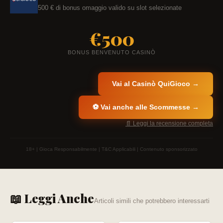
500 € di bonus omaggio valido su slot selezionate
€500
BONUS BENVENUTO CASINÒ
Vai al Casinò QuiGioco →
⚽ Vai anche alle Scommesse →
📄 Leggi la recensione completa
18+ | Gioca Responsabilmente | T&C Applicabili | Contenuto sponsorizzato
📖 Leggi Anche
Articoli simili che potrebbero interessarti