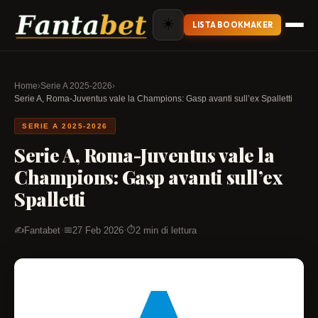
☀️
LISTA BOOKMAKER
Home
›
Serie A 2025-2026
›
Serie A, Roma-Juventus vale la Champions: Gasp avanti sull’ex Spalletti
SERIE A 2025-2026
Serie A, Roma-Juventus vale la
Champions: Gasp avanti sull’ex
Spalletti
·
·
Fantabet
27 Feb 2026
2 min di lettura
✍️
📅
⏱️