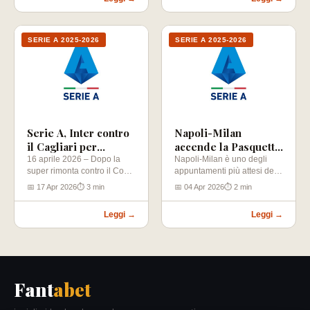
SERIE A 2025-2026
SERIE A 2025-2026
Serie A, Inter contro
Napoli-Milan
il Cagliari per
accende la Pasquetta
ipotecare lo scudetto
di Serie A
16 aprile 2026 – Dopo la
Napoli-Milan è uno degli
super rimonta contro il Como
appuntamenti più attesi della
che ha permesso di
31ª giornata di Serie A. La…
📅 17 Apr 2026
⏱ 3 min
📅 04 Apr 2026
⏱ 2 min
allungare…
Leggi →
Leggi →
Fant
abet