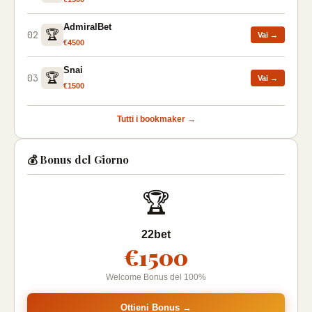
AdmiralBet
🏆
02
Vai →
€4500
Snai
🏆
03
Vai →
€1500
Tutti i bookmaker →
💰 Bonus del Giorno
🏆
22bet
€1500
Welcome Bonus del 100%
Ottieni Bonus →