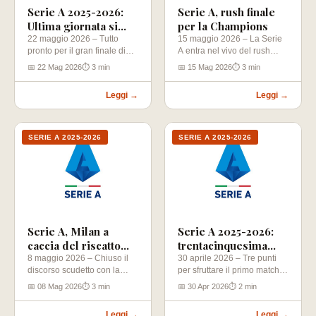
Serie A 2025-2026:
Serie A, rush finale
Ultima giornata si
per la Champions
decide tutto per la
22 maggio 2026 – Tutto
15 maggio 2026 – La Serie
pronto per il gran finale di
A entra nel vivo del rush
Champions
Serie A, dove…
finale per…
📅 22 Mag 2026
⏱ 3 min
📅 15 Mag 2026
⏱ 3 min
Leggi →
Leggi →
SERIE A 2025-2026
SERIE A 2025-2026
Serie A, Milan a
Serie A 2025-2026:
caccia del riscatto
trentacinquesima
contro l’Atalanta
giornata
8 maggio 2026 – Chiuso il
30 aprile 2026 – Tre punti
discorso scudetto con la
per sfruttare il primo match-
festa dell’Inter di
point scudetto, a prescindere
📅 08 Mag 2026
⏱ 3 min
📅 30 Apr 2026
⏱ 2 min
domenica…
dai…
Leggi →
Leggi →