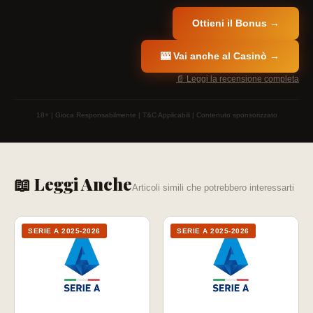
Ottieni il Bonus →
🎰 Vai anche al Casinò →
📄 Leggi la recensione completa
18+ | Gioca Responsabilmente | T&C Applicabili | Contenuto sponsorizzato
📖 Leggi Anche
Articoli simili che potrebbero interessarti
SERIE A 2025-2026
SERIE A 2025-2026