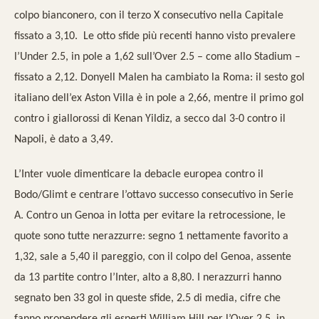
colpo bianconero, con il terzo X consecutivo nella Capitale
fissato a 3,10. Le otto sfide più recenti hanno visto prevalere
l’Under 2.5, in pole a 1,62 sull’Over 2.5 – come allo Stadium –
fissato a 2,12. Donyell Malen ha cambiato la Roma: il sesto gol
italiano dell’ex Aston Villa è in pole a 2,66, mentre il primo gol
contro i giallorossi di Kenan Yildiz, a secco dal 3-0 contro il
Napoli, è dato a 3,49.
L’Inter vuole dimenticare la debacle europea contro il
Bodo/Glimt e centrare l’ottavo successo consecutivo in Serie
A. Contro un Genoa in lotta per evitare la retrocessione, le
quote sono tutte nerazzurre: segno 1 nettamente favorito a
1,32, sale a 5,40 il pareggio, con il colpo del Genoa, assente
da 13 partite contro l’Inter, alto a 8,80. I nerazzurri hanno
segnato ben 33 gol in queste sfide, 2.5 di media, cifre che
fanno propendere gli esperti William Hill per l’Over 2.5, in