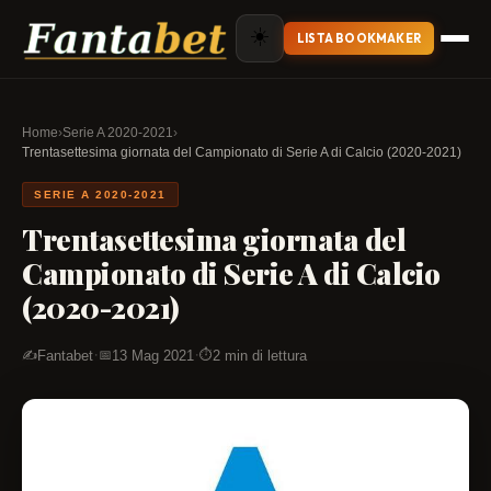
☀️
LISTA BOOKMAKER
Home
›
Serie A 2020-2021
›
Trentasettesima giornata del Campionato di Serie A di Calcio (2020-2021)
SERIE A 2020-2021
Trentasettesima giornata del
Campionato di Serie A di Calcio
(2020-2021)
·
·
Fantabet
13 Mag 2021
2 min di lettura
✍️
📅
⏱️