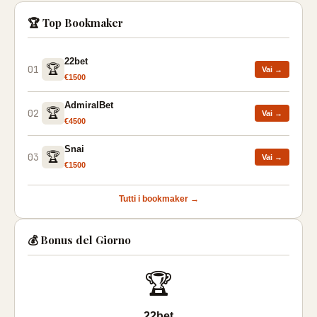
🏆 Top Bookmaker
22bet
🏆
01
Vai →
€1500
AdmiralBet
🏆
02
Vai →
€4500
Snai
🏆
03
Vai →
€1500
Tutti i bookmaker →
💰 Bonus del Giorno
🏆
22bet