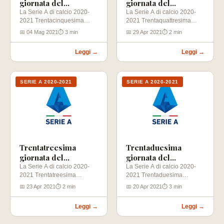
giornata del
giornata del
Campionato di Calcio
Campionato di Calcio
La Serie A di calcio 2020-
La Serie A di calcio 2020-
2021 Trentacinquesima
2021 Trentaquattresima
di Serie A (2020-
di Serie A (2020-
giornata (09-05-2021)
giornata (02-05-2021)
2021)
2021)
📅 04 Mag 2021
⏱ 3 min
📅 29 Apr 2021
⏱ 2 min
Udinese – Bologna Spezia –
Verona – Spezia Crotone –
…
…
Leggi →
Leggi →
SERIE A 2020-2021
SERIE A 2020-2021
Trentatreesima
Trentaduesima
giornata del
giornata del
Campionato di Serie
Campionato di Calcio
La Serie A di calcio 2020-
La Serie A di calcio 2020-
2021 Trentatreesima
2021 Trentaduesima
A di calcio 2020-2021
di Serie A (2020-
giornata (25-04-2021)
giornata (21-04-2021)
2021)
📅 23 Apr 2021
⏱ 2 min
📅 20 Apr 2021
⏱ 3 min
Genoa – Spezia Parma –…
Verona – Fiorentina Milan –
…
Leggi →
Leggi →