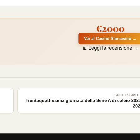
€2000
Vai al Casinò Starcasinò →
📄 Leggi la recensione →
SUCCESSIVO
Trentaquattresima giornata della Serie A di calcio 202
20