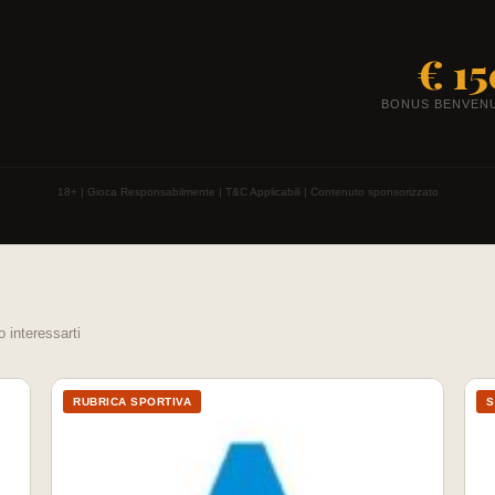
€ 1
BONUS BENVEN
18+ | Gioca Responsabilmente | T&C Applicabili | Contenuto sponsorizzato
o interessarti
RUBRICA SPORTIVA
S