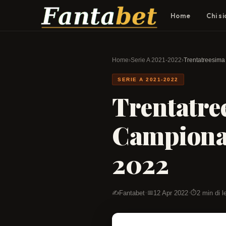
Home
Chi s
Home
›
Serie A 2021-2022
›
Trentatreesima
SERIE A 2021-2022
Trentatre
Campionato
2022
·
·
Fantabet
12 Apr 2022
2 min di l
✍️
📅
⏱️