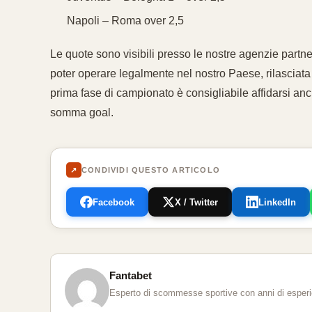
Napoli – Roma over 2,5
Le quote sono visibili presso le nostre agenzie partner
poter operare legalmente nel nostro Paese, rilasciata
prima fase di campionato è consigliabile affidarsi a
somma goal.
↗
CONDIVIDI QUESTO ARTICOLO
Facebook
X / Twitter
LinkedIn
Fantabet
Esperto di scommesse sportive con anni di esperien