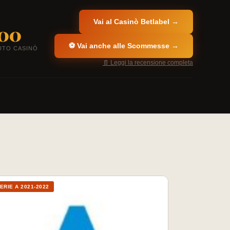
Vai al Casinò Betlabel →
500
⚽ Vai anche alle Scommesse →
UTO CASINÒ
📄 Leggi la recensione completa
ERIE A 2021-2022