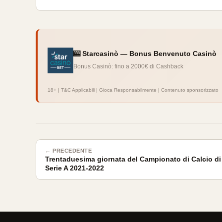
🎰 Starcasinò — Bonus Benvenuto Casinò
Bonus Casinò: fino a 2000€ di Cashback
18+ | T&C Applicabili | Gioca Responsabilmente | Contenuto sponsorizzato
← PRECEDENTE
Trentaduesima giornata del Campionato di Calcio di
Serie A 2021-2022