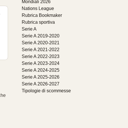
Mondiali 2026
Nations League
▾
Rubrica Bookmaker
Rubrica sportiva
Serie A
Serie A 2019-2020
Serie A 2020-2021
Serie A 2021-2022
Serie A 2022-2023
Serie A 2023-2024
Serie A 2024-2025
Serie A 2025-2026
Serie A 2026-2027
Tipologie di scommesse
che