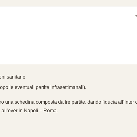
oni sanitarie
opo le eventuali partite infrasettimanali).
o una schedina composta da tre partite, dando fiducia all’Inter 
e all’over in Napoli – Roma.