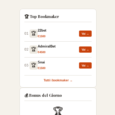
🏆 Top Bookmaker
22bet
🏆
01
Vai →
€1500
AdmiralBet
🏆
02
Vai →
€4500
Snai
🏆
03
Vai →
€1500
Tutti i bookmaker →
💰 Bonus del Giorno
🏆