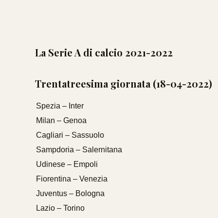
La Serie A di calcio 2021-2022
Trentatreesima giornata (18-04-2022)
Spezia – Inter
Milan – Genoa
Cagliari – Sassuolo
Sampdoria – Salernitana
Udinese – Empoli
Fiorentina – Venezia
Juventus – Bologna
Lazio – Torino