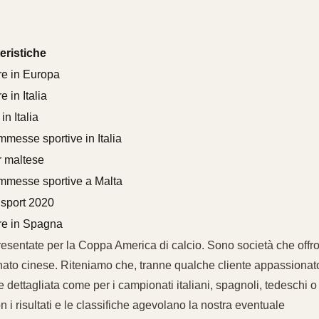
eristiche
re in Europa
e in Italia
in Italia
mmesse sportive in Italia
r maltese
mmesse sportive a Malta
 sport 2020
re in Spagna
resentate per la Coppa America di calcio. Sono società che offr
nato cinese. Riteniamo che, tranne qualche cliente appassionat
 dettagliata come per i campionati italiani, spagnoli, tedeschi o
n i risultati e le classifiche agevolano la nostra eventuale