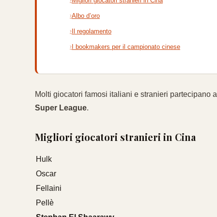
Migliori giocatori stranieri in Cina
Albo d’oro
Il regolamento
I bookmakers per il campionato cinese
Molti giocatori famosi italiani e stranieri partecipan
Super League
.
Migliori giocatori stranieri in Cina
Hulk
Oscar
Fellaini
Pellè