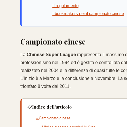
Il regolamento
I bookmakers per il campionato cinese
Campionato cinese
La
Chinese Super League
rappresenta il massimo ca
professionismo nel 1994 ed è gestita e controllata da
realizzato nel 2004 e, a differenza di quasi tutte le c
L’inizio è a Marzo e la conclusione a Novembre. La sq
trionfato 8 volte dal 2011.
Indice dell'articolo
📋
Campionato cinese