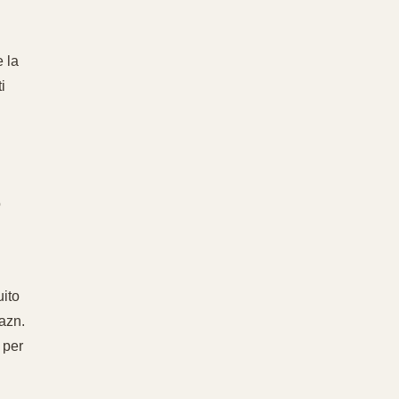
 la
i
o
uito
azn.
 per