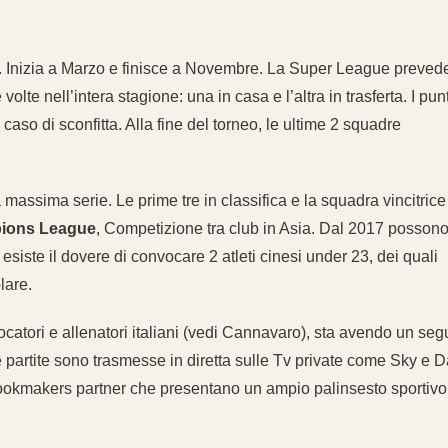
. Inizia a Marzo e finisce a Novembre. La Super League prevede
lte nell’intera stagione: una in casa e l’altra in trasferta. I punt
 caso di sconfitta. Alla fine del torneo, le ultime 2 squadre
massima serie. Le prime tre in classifica e la squadra vincitrice
ions League
, Competizione tra club in Asia. Dal 2017 posson
 esiste il dovere di convocare 2 atleti cinesi under 23, dei quali
lare.
ocatori e allenatori italiani (vedi Cannavaro), sta avendo un seg
 partite sono trasmesse in diretta sulle Tv private come Sky e D
 bookmakers partner che presentano un ampio palinsesto sportivo