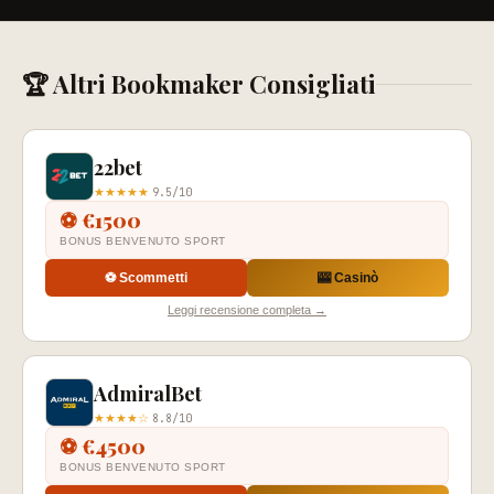
🏆 Altri Bookmaker Consigliati
22bet
★★★★★
9.5/10
⚽ €1500
BONUS BENVENUTO SPORT
⚽ Scommetti
🎰 Casinò
Leggi recensione completa →
AdmiralBet
★★★★☆
8.8/10
⚽ €4500
BONUS BENVENUTO SPORT