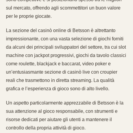
sul mercato, offrendo agli scommettitori un buon valore
per le proprie giocate.
La sezione del casinò online di Betsson è altrettanto
impressionante, con una vasta selezione di giochi forniti
da alcuni dei principali sviluppatori del settore, tra cui slot
machine con jackpot progressivi, giochi da tavolo classici
come roulette, blackjack e baccarat, video poker e
un’entusiasmante sezione di casinò live con croupier
reali che trasmettono in diretta streaming. La qualità
grafica e l’esperienza di gioco sono di alto livello.
Un aspetto particolarmente apprezzabile di Betsson è la
sua attenzione al gioco responsabile, con strumenti e
risorse dedicati per aiutare gli utenti a mantenere il
controllo della propria attività di gioco.