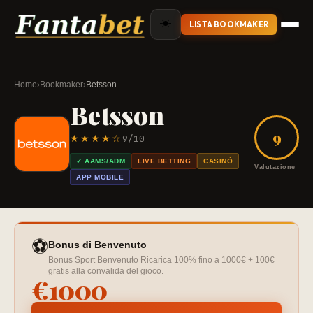
☀️
LISTA BOOKMAKER
Home
›
Bookmaker
›
Betsson
Betsson
9
★★★★☆
9/10
✓ AAMS/ADM
LIVE BETTING
CASINÒ
Valutazione
APP MOBILE
⚽
Bonus di Benvenuto
Bonus Sport Benvenuto Ricarica 100% fino a 1000€ + 100€
gratis alla convalida del gioco.
€1000