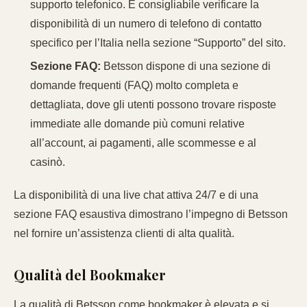
supporto telefonico. È consigliabile verificare la
disponibilità di un numero di telefono di contatto
specifico per l’Italia nella sezione “Supporto” del sito.
Sezione FAQ:
Betsson dispone di una sezione di
domande frequenti (FAQ) molto completa e
dettagliata, dove gli utenti possono trovare risposte
immediate alle domande più comuni relative
all’account, ai pagamenti, alle scommesse e al
casinò.
La disponibilità di una live chat attiva 24/7 e di una
sezione FAQ esaustiva dimostrano l’impegno di Betsson
nel fornire un’assistenza clienti di alta qualità.
Qualità del Bookmaker
La qualità di Betsson come bookmaker è elevata e si