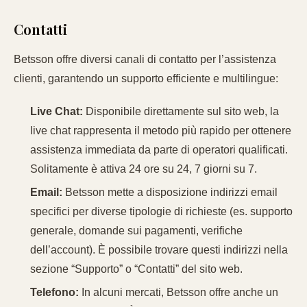
Contatti
Betsson offre diversi canali di contatto per l’assistenza
clienti, garantendo un supporto efficiente e multilingue:
Live Chat:
Disponibile direttamente sul sito web, la
live chat rappresenta il metodo più rapido per ottenere
assistenza immediata da parte di operatori qualificati.
Solitamente è attiva 24 ore su 24, 7 giorni su 7.
Email:
Betsson mette a disposizione indirizzi email
specifici per diverse tipologie di richieste (es. supporto
generale, domande sui pagamenti, verifiche
dell’account). È possibile trovare questi indirizzi nella
sezione “Supporto” o “Contatti” del sito web.
Telefono:
In alcuni mercati, Betsson offre anche un