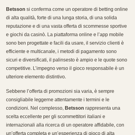
Betsson
si conferma come un operatore di betting online
di alta qualità, forte di una lunga storia, di una solida
reputazione e di una vasta offerta di scommesse sportive
e giochi da casinò. La piattaforma online e l’app mobile
sono ben progettate e facili da usare, il servizio clienti è
efficiente e multicanale, i metodi di pagamento sono
sicuri e diversificati, il palinsesto è ampio e le quote sono
competitive. L’impegno verso il gioco responsabile è un
ulteriore elemento distintivo.
Sebbene l’offerta di promozioni sia varia, è sempre
consigliabile leggerne attentamente i termini e le
condizioni. Nel complesso,
Betsson
rappresenta una
scelta eccellente per gli scommettitori italiani e
internazionali alla ricerca di un operatore affidabile, con
un’offerta completa e un’esperienza di gioco di alta