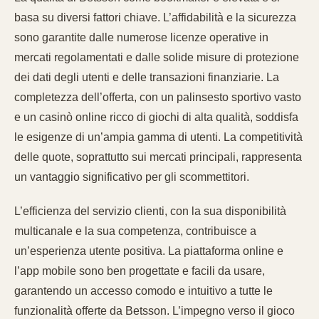
basa su diversi fattori chiave. L’affidabilità e la sicurezza
sono garantite dalle numerose licenze operative in
mercati regolamentati e dalle solide misure di protezione
dei dati degli utenti e delle transazioni finanziarie. La
completezza dell’offerta, con un palinsesto sportivo vasto
e un casinò online ricco di giochi di alta qualità, soddisfa
le esigenze di un’ampia gamma di utenti. La competitività
delle quote, soprattutto sui mercati principali, rappresenta
un vantaggio significativo per gli scommettitori.
L’efficienza del servizio clienti, con la sua disponibilità
multicanale e la sua competenza, contribuisce a
un’esperienza utente positiva. La piattaforma online e
l’app mobile sono ben progettate e facili da usare,
garantendo un accesso comodo e intuitivo a tutte le
funzionalità offerte da Betsson. L’impegno verso il gioco