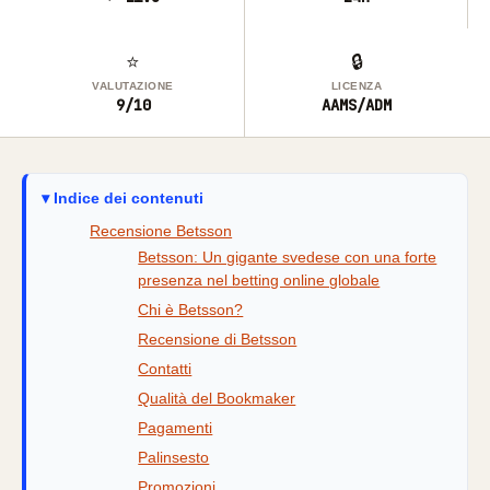
⭐
🔒
VALUTAZIONE
LICENZA
9/10
AAMS/ADM
Indice dei contenuti
Recensione Betsson
Betsson: Un gigante svedese con una forte
presenza nel betting online globale
Chi è Betsson?
Recensione di Betsson
Contatti
Qualità del Bookmaker
Pagamenti
Palinsesto
Promozioni