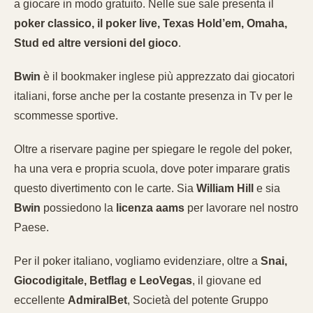
a giocare in modo gratuito. Nelle sue sale presenta il
poker classico, il poker live, Texas Hold’em, Omaha,
Stud ed altre versioni del gioco
.
Bwin
è il bookmaker inglese più apprezzato dai giocatori
italiani, forse anche per la costante presenza in Tv per le
scommesse sportive.
Oltre a riservare pagine per spiegare le regole del poker,
ha una vera e propria scuola, dove poter imparare gratis
questo divertimento con le carte. Sia
William Hill
e sia
Bwin
possiedono la
licenza aams
per lavorare nel nostro
Paese.
Per il poker italiano, vogliamo evidenziare, oltre a
Snai,
Giocodigitale, Betflag e LeoVegas
, il giovane ed
eccellente
AdmiralBet
, Società del potente Gruppo