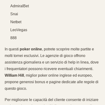
AdmiralBet
Snai
Netbet
LeoVegas
888
In questi
poker online
, potrete scoprire molte partite e
molti tornei esclusivi. Le agenzie di gioco offrono
assistenza giornaliera e un servizio di help in linea, dove
i frequentatori possono ricevere eventuali chiarimenti.
William Hill
, miglior poker online inglese ed europeo,
propone generosi bonus e pagine dedicate alle regole di
questo gioco.
Per migliorare le capacità del cliente consente di iniziare