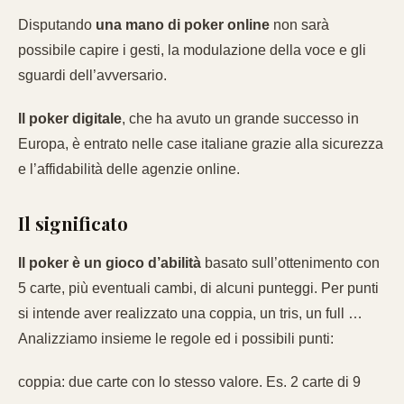
Disputando
una mano di poker online
non sarà
possibile capire i gesti, la modulazione della voce e gli
sguardi dell’avversario.
Il poker digitale
, che ha avuto un grande successo in
Europa, è entrato nelle case italiane grazie alla sicurezza
e l’affidabilità delle agenzie online.
Il significato
Il poker è un gioco d’abilità
basato sull’ottenimento con
5 carte, più eventuali cambi, di alcuni punteggi. Per punti
si intende aver realizzato una coppia, un tris, un full …
Analizziamo insieme le regole ed i possibili punti:
coppia: due carte con lo stesso valore. Es. 2 carte di 9