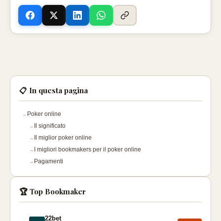
📋 In questa pagina
Poker online
Il significato
Il miglior poker online
I migliori bookmakers per il poker online
Pagamenti
🏆 Top Bookmaker
22bet