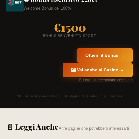
Welcome Bonus del 100%
€1500
BONUS BENVENUTO SPORT
Ottieni il Bonus →
🎰 Vai anche al Casinò →
📄 Leggi la recensione completa
18+ | Gioca Responsabilmente | T&C Applicabili | Contenuto sponsorizzato
📄 Leggi Anche
Altre pagine che potrebbero interessarti