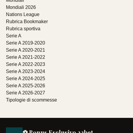
Mondiali
Mondiali 2026
Nations League
Rubrica Bookmaker
Rubrica sportiva
Serie A
Serie A 2019-2020
Serie A 2020-2021
Serie A 2021-2022
Serie A 2022-2023
Serie A 2023-2024
Serie A 2024-2025
Serie A 2025-2026
Serie A 2026-2027
Tipologie di scommesse
⚽ Bonus Esclusivo 22bet