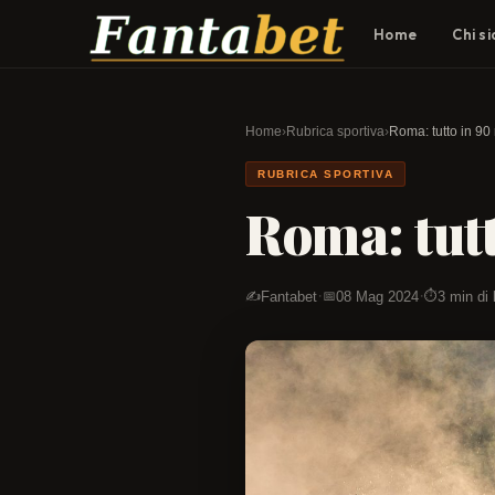
Home
Chi s
Home
›
Rubrica sportiva
›
Roma: tutto in 90 
RUBRICA SPORTIVA
Roma: tut
·
·
Fantabet
08 Mag 2024
3 min di 
✍️
📅
⏱️