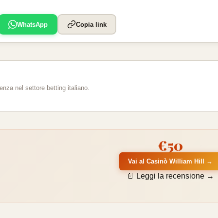
WhatsApp
Copia link
za nel settore betting italiano.
€50
Vai al Casinò William Hill →
📄 Leggi la recensione →