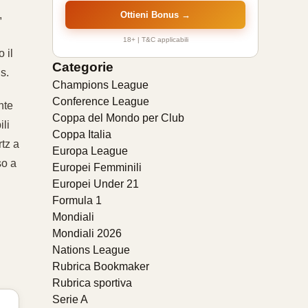
,
Ottieni Bonus →
18+ | T&C applicabili
 il
Categorie
s.
Champions League
Conference League
nte
Coppa del Mondo per Club
ili
Coppa Italia
rtz a
Europa League
so a
Europei Femminili
Europei Under 21
Formula 1
Mondiali
Mondiali 2026
Nations League
Rubrica Bookmaker
Rubrica sportiva
Serie A