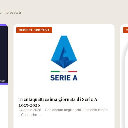
o interessarti
RUBRICA SPORTIVA
C
Trentaquattresima giornata di Serie A
l
2025-2026
24 aprile 2026 – Con ancora negli occhi la rimonta contro
il Como che…