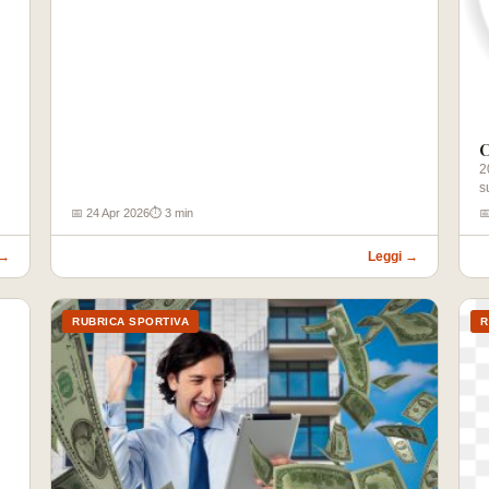
C
2
s
📅 24 Apr 2026
⏱ 3 min

 →
Leggi →
RUBRICA SPORTIVA
R