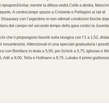
 riproporràSvilar, mentre la difesa vedrà Celik a destra, Mancini
parto. A centrocampo spazio a Cristante e Pellegrini ai lati di
Shaarawy con l’argentino in non ottimali condizioni fisiche dopo
lontano dal campo nel secondo tempo della gara contro la Juventu
chi che li propongono favoriti sulla lavagna con l’1 a 1,52, dista
el novantesimo. Attenzionati in una speciale graduatoria i possib
oco con Boniface in testa a 5,50, poi Schick a 5,75, Iglesias e Wi
, Adli a 9,00, Tella e Hofmann a 9,75, Lukaku il primo gialloros