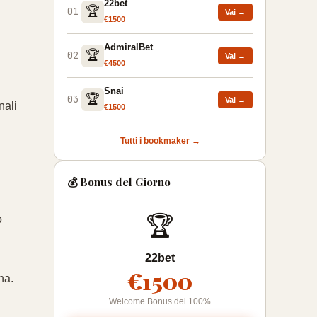
22bet
🏆
01
Vai →
€1500
AdmiralBet
🏆
02
Vai →
€4500
Snai
🏆
03
Vai →
nali
€1500
Tutti i bookmaker →
💰 Bonus del Giorno
🏆
o
22bet
€1500
na.
Welcome Bonus del 100%