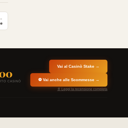
 →
te
Vai al Casinò Stake →
00
⚽ Vai anche alle Scommesse →
UTO CASINÒ
📄 Leggi la recensione completa