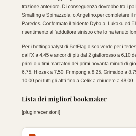
trazione anteriore. Di conseguenza dovrebbe tra i pali
Smalling e Spinazzola, o Angelino,per completare il re
Paredes. Confermato il tridente Dybala, Lukaku ed El 
risentimento all’adduttore sinistro che lo ha tenuto 
Per i bettinganalyst di BetFlag disco verde per i tedes
dall’X a 4,45 e ancor di più dal 2 giallorosso a 6,10 d
primi o ultimi marcatori dei primi novanta minuti di gi
6,75, Hlozek a 7,50, Frimpong a 8,25, Grimaldo a 8,75
10,00 poi tutti gli altri fino a Celik a chiudere a 48,00.
Lista dei migliori bookmaker
[pluginrecensioni]