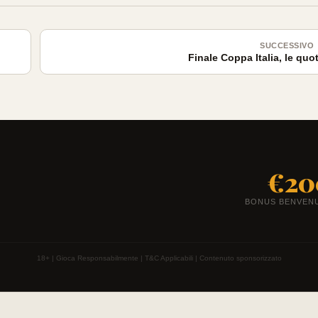
SUCCESSIVO
Finale Coppa Italia, le quo
€20
BONUS BENVEN
18+ | Gioca Responsabilmente | T&C Applicabili | Contenuto sponsorizzato