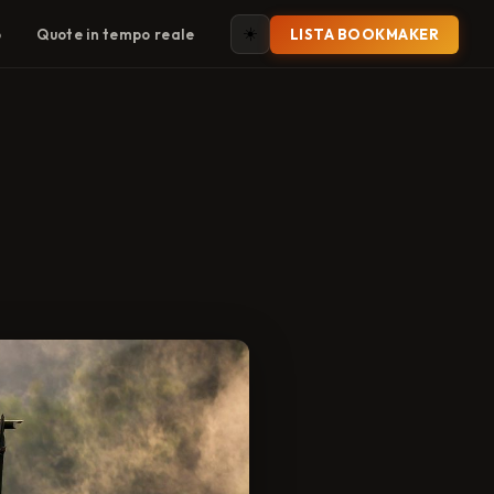
☀️
o
Quote in tempo reale
LISTA BOOKMAKER