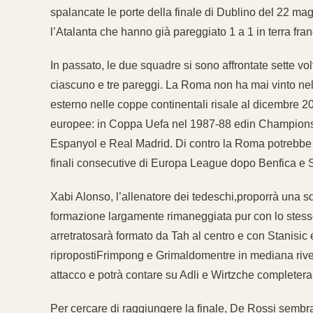
spalancate le porte della finale di Dublino del 22 ma
l’Atalanta che hanno già pareggiato 1 a 1 in terra fra
In passato, le due squadre si sono affrontate sette vol
ciascuno e tre pareggi. La Roma non ha mai vinto nell
esterno nelle coppe continentali risale al dicembre 2
europee: in Coppa Uefa nel 1987-88 edin Champions
Espanyol e Real Madrid. Di contro la Roma potrebbe en
finali consecutive di Europa League dopo Benfica e S
Xabi Alonso, l’allenatore dei tedeschi,proporrà una 
formazione largamente rimaneggiata pur con lo stesso a
arretratosarà formato da Tah al centro e con Stanisi
ripropostiFrimpong e Grimaldomentre in mediana rive
attacco e potrà contare su Adli e Wirtzche completerann
Per cercare di raggiungere la finale, De Rossi sembra