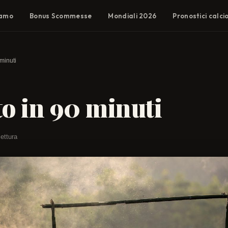
iamo
Bonus Scommesse
Mondiali 2026
Pronostici calci
minuti
to in 90 minuti
lettura