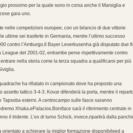
ggio prossimo per la quale sono in corsa anche il Marsiglia e
ncese gara uno.
te nelle competizioni europee, con un bilancio di due vittorie
e ultime sei trasferte in Germania, mentre l’ultimo successo
000 contro l’Amburgo.Il Bayer Leverkusenha già disputato due fi
 League del 2001-02, entrambe perse rispettivamente contro
trare nella storia come la terza squadra a qualificarsi per più
iviglia.
squadrache ha rifiatato in campionato dove ha proposto una
ssetto tattico 3-4-3. Kovar difenderà la porta, mentre il repart
c e Tapsoba esterni. A centrocampo sulle fasce saranno
dremo Xhaka.ePalacios.Boniface sarà il riferimento centrale in
o il tridente. L’ex di turno Schick, invece,ripartirà dalla panchi
 orientato a schierare la miglior formazione disponibileed a