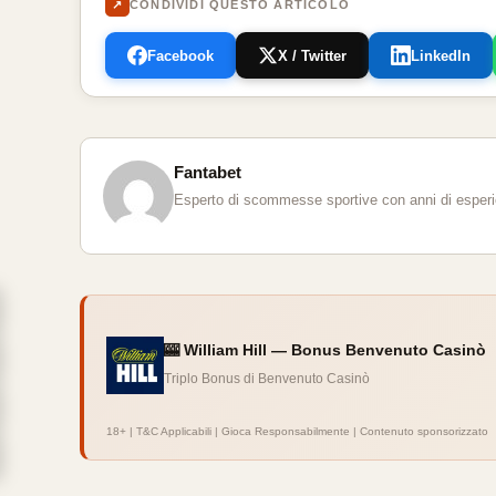
↗
CONDIVIDI QUESTO ARTICOLO
Facebook
X / Twitter
LinkedIn
Fantabet
Esperto di scommesse sportive con anni di esperien
🎰 William Hill — Bonus Benvenuto Casinò
Triplo Bonus di Benvenuto Casinò
18+ | T&C Applicabili | Gioca Responsabilmente | Contenuto sponsorizzato