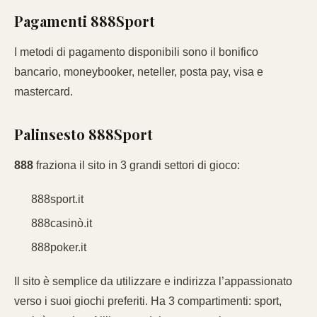
Pagamenti 888Sport
I metodi di pagamento disponibili sono il bonifico
bancario, moneybooker, neteller, posta pay, visa e
mastercard.
Palinsesto 888Sport
888
fraziona il sito in 3 grandi settori di gioco:
888sport.it
888casinò.it
888poker.it
Il sito è semplice da utilizzare e indirizza l’appassionato
verso i suoi giochi preferiti. Ha 3 compartimenti: sport,