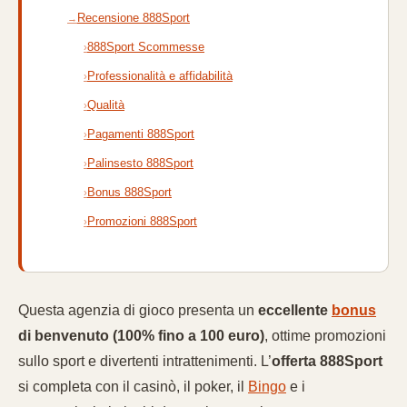
Recensione 888Sport
888Sport Scommesse
Professionalità e affidabilità
Qualità
Pagamenti 888Sport
Palinsesto 888Sport
Bonus 888Sport
Promozioni 888Sport
Questa agenzia di gioco presenta un
eccellente
bonus
di benvenuto (100% fino a 100 euro)
, ottime promozioni
sullo sport e divertenti intrattenimenti. L’
offerta 888Sport
si completa con il casinò, il poker, il
Bingo
e i