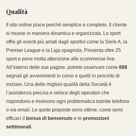
Qualità
Il sito online piace perché semplice e completo. Il cliente
si muove in maniera dinamica e organizzata. Lo sport
offre gli eventi più amati dagli sportivi come la Serie A, la
Premier League e la Liga spagnola. Presenta oltre 25
sport e pone molta attenzione alle scommesse live.
All’interno delle sue pagine, potrete osservare come
888
segnali gli avvenimenti in corso e quelli in procinto di
iniziare. Una delle migliori qualità della Società è
l’assistenza precisa e veloce degli operatori che
rispondono e risolvono ogni problematica tramite telefono
o via email. Le quote proposte sono ottime, come sono
efficaci il
bonus di benvenuto
e le
promozioni
settimanali
.