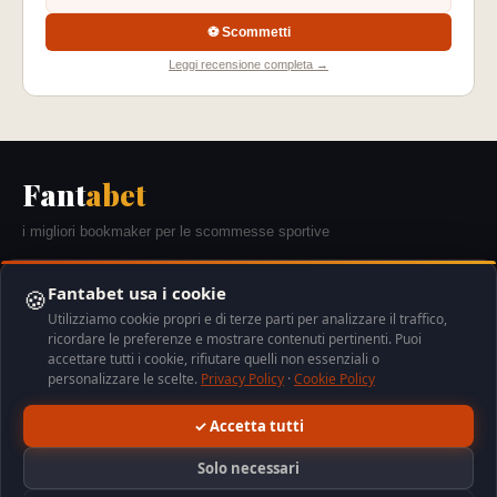
⚽ Scommetti
Leggi recensione completa →
Fant
abet
i migliori bookmaker per le scommesse sportive
🔒 AAMS/ADM
18+
🎰 Gioco Responsabile
Fantabet usa i cookie
🍪
Utilizziamo cookie propri e di terze parti per analizzare il traffico,
ricordare le preferenze e mostrare contenuti pertinenti. Puoi
accettare tutti i cookie, rifiutare quelli non essenziali o
personalizzare le scelte.
Privacy Policy
·
Cookie Policy
Il gioco d'azzardo è vietato ai minori di 18 anni. Gioca responsabilmente. Per
✓ Accetta tutti
assistenza: Gioco Responsabile 800 558 822 (gratuito). Tutti i bookmaker presenti
sono autorizzati dall'Agenzia delle Dogane e dei Monopoli (ADM/AAMS). I link
presenti possono essere link affiliati.
Solo necessari