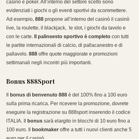
casinò e poker. All’interno del settore scelto sono
evidenziati i giochi o gli eventi sportivi da scommettere.
Ad esempio,
888
propone all’interno del casinò il casinò
live, la roulette, il blackjack, le slot, i giochi da tavolo e
con le carte.
Il palinsesto sportivo è completo
con tutti
le partite internazionali di calcio, di pallacanestro e di
pallavolo.
888
offre quote maggiorate e promozioni
settimanali negli incontri più importanti.
Bonus 888Sport
Il
bonus di benvenuto 888
è del 100% fino a 100 euro
sulla prima ricarica. Per ricevere la promozione, dovrete
eseguire la registrazione su 888sport inserendo il codice
ITALIA. Il
bonus
sarà elargito in blocchi di 10 euro fino a
100 euro. Il
bookmaker
offre a tutti i nuovi clienti anche 5
euro per il casinò.