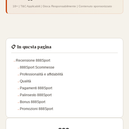
18+ | T&C Applicabili | Gioca Responsabilmente | Contenuto sponsorizzato
📋 In questa pagina
Recensione 888Sport
888Sport Scommesse
Professionalità e affidabilità
Qualità
Pagamenti 888Sport
Palinsesto 888Sport
Bonus 888Sport
Promozioni 888Sport