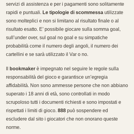
servizi di assistenza e per i pagamenti sono solitamente
rapidi e puntuali.
Le tipologie di scommessa
utilizzate
sono molteplici e non si limitano al risultato finale o al
risultato esatto. E’ possibile giocare sulla somma goal,
sull’under over, sul goal no goal e su simpatiche
probabilità come il numero degli angoli, il numero dei
cartellini e se sarà utilizzato il Var o no.
Il
bookmaker
è impegnato nel seguire le regole sulla
responsabilità del gioco e garantisce un’egregia
affidabilità. Non sono ammesse persone che non abbiano
superato i 18 anni di età, sono controllati in modo
scrupoloso tutti i documenti richiesti e sono impostati e
rispettati i limiti di gioco.
888
può sospendere ed
escludere dal sito i giocatori che non onorano queste
norme.