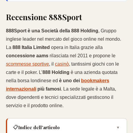
Recensione 888Sport
888Sport è una Società della 888 Holding
, Gruppo
inglese leader nel mercato del gioco online nel mondo.
La
888 Italia Limited
opera in Italia grazie alla
concessione aams
rilasciata nel 2011 e propone le
scommesse sportive
, il
casinò
, tantissimi giochi con le
carte e il poker. L’
888 Holding
è una azienda quotata
nella borsa londinese ed
è uno dei
bookmakers
internazionali
più famosi
. La sede legale è a Malta,
dove dipendenti e tecnici specializzati gestiscono il
servizio e il prodotto online.
Indice dell'articolo
📋
▾