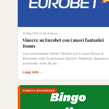
06 Mag 2024
·
12 min di lettura
Vincere su Eurobet con i nuovi fantastici
Bonus
Vuoi scommettere Online? Divertiti con il nostro Bonus di
Benvenuto sulle Scommesse Sportive. Registrati, deposita e
scommetti: ricevi 5€ per…
Leggi tutto →
RUBRICA BOOKMAKER