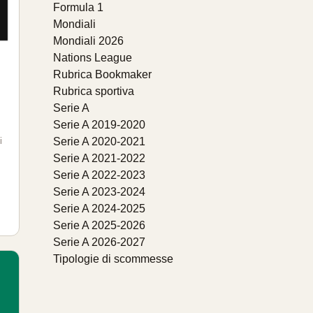
Formula 1
Mondiali
Mondiali 2026
Nations League
Rubrica Bookmaker
Rubrica sportiva
Serie A
Serie A 2019-2020
i
Serie A 2020-2021
Serie A 2021-2022
Serie A 2022-2023
Serie A 2023-2024
Serie A 2024-2025
Serie A 2025-2026
Serie A 2026-2027
Tipologie di scommesse