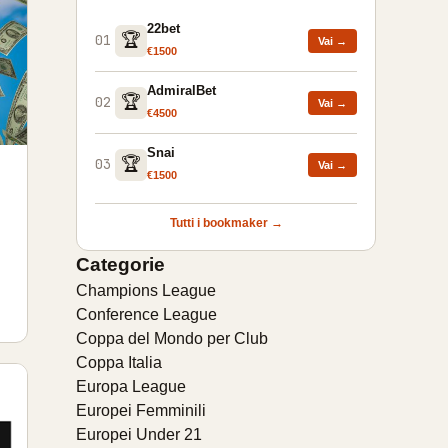
22bet
🏆
01
Vai →
€1500
AdmiralBet
🏆
02
Vai →
€4500
Snai
🏆
03
Vai →
€1500
Tutti i bookmaker →
Categorie
Champions League
Conference League
Coppa del Mondo per Club
Coppa Italia
Europa League
Europei Femminili
Europei Under 21