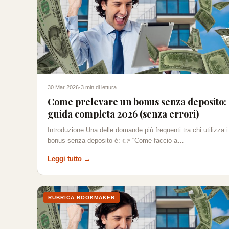
30 Mar 2026
·
3 min di lettura
Come prelevare un bonus senza deposito:
guida completa 2026 (senza errori)
Introduzione Una delle domande più frequenti tra chi utilizza i
bonus senza deposito è: 👉 “Come faccio a…
Leggi tutto →
RUBRICA BOOKMAKER