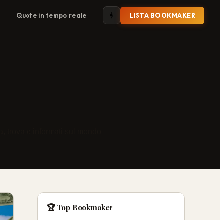
☀️
o
Quote in tempo reale
LISTA BOOKMAKER
a, trova e informati sul mondo
🏆 Top Bookmaker