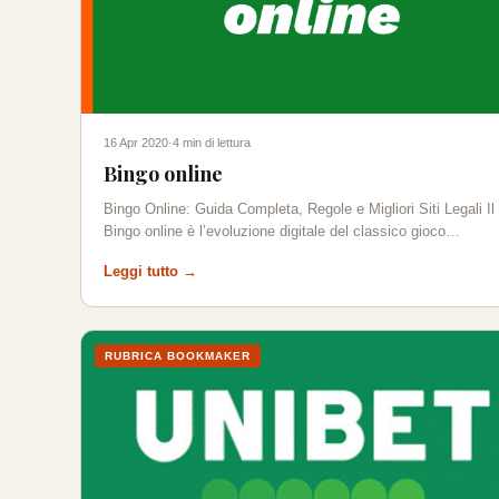
16 Apr 2020
·
4 min di lettura
Bingo online
Bingo Online: Guida Completa, Regole e Migliori Siti Legali Il
Bingo online è l’evoluzione digitale del classico gioco…
Leggi tutto →
RUBRICA BOOKMAKER