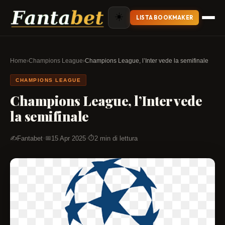
☀️
LISTA BOOKMAKER
Home
›
Champions League
›
Champions League, l’Inter vede la semifinale
CHAMPIONS LEAGUE
Champions League, l’Inter vede
la semifinale
·
·
Fantabet
15 Apr 2025
2 min di lettura
✍️
📅
⏱️