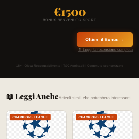
€1500
BONUS BENVENUTO SPORT
Ottieni il Bonus →
📄 Leggi la recensione completa
18+ | Gioca Responsabilmente | T&C Applicabili | Contenuto sponsorizzato
📖 Leggi Anche
Articoli simili che potrebbero interessarti
CHAMPIONS LEAGUE
CHAMPIONS LEAGUE