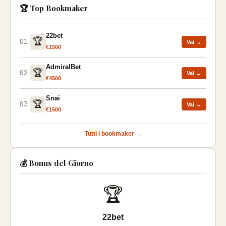
🏆 Top Bookmaker
22bet
🏆
01
Vai →
€1500
AdmiralBet
🏆
02
Vai →
€4500
Snai
🏆
03
Vai →
€1500
Tutti i bookmaker →
💰 Bonus del Giorno
🏆
22bet