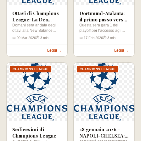
Ottavi di Champions
Dortmund-Atalanta:
League: La Dea
il primo passo verso
all'assalto del Bayern
l'Europa che conta
Domani sera andata degli
Questa sera gara 1 dei
ottavi alla New Balance
playoff per l’accesso agli
Arena. Tedeschi favoriti con
ottavi di Champions. Il 2…
📅 09 Mar 2026
⏱ 3 min
📅 17 Feb 2026
⏱ 3 min
il 2…
Leggi →
Leggi →
CHAMPIONS LEAGUE
CHAMPIONS LEAGUE
Sedicesimi di
28 gennaio 2026 -
Champions League
NAPOLI-CHELSEA: