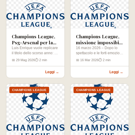
Champions League,
Champions League,
Psg-Arsenal per la
missione impossibile
storia
per l’Atalanta
Luis Enrique vuole replicare
16 marzo 2026 – Dopo lo
il titolo dello scorso anno: a
spettacolo e le forti emozioni
1,68 un nuovo trionfo…
della scorsa settimana,…
📅 29 Mag 2026
⏱ 2 min
📅 16 Mar 2026
⏱ 2 min
Leggi →
Leggi →
CHAMPIONS LEAGUE
CHAMPIONS LEAGUE