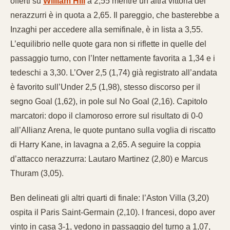
offerti su
William Hill
a 2,55 mentre un’altra vittoria dei
nerazzurri è in quota a 2,65. Il pareggio, che basterebbe a
Inzaghi per accedere alla semifinale, è in lista a 3,55.
L’equilibrio nelle quote gara non si riflette in quelle del
passaggio turno, con l’Inter nettamente favorita a 1,34 e i
tedeschi a 3,30. L’Over 2,5 (1,74) già registrato all’andata
è favorito sull’Under 2,5 (1,98), stesso discorso per il
segno Goal (1,62), in pole sul No Goal (2,16). Capitolo
marcatori: dopo il clamoroso errore sul risultato di 0-0
all’Allianz Arena, le quote puntano sulla voglia di riscatto
di Harry Kane, in lavagna a 2,65. A seguire la coppia
d’attacco nerazzurra: Lautaro Martinez (2,80) e Marcus
Thuram (3,05).
Ben delineati gli altri quarti di finale: l’Aston Villa (3,20)
ospita il Paris Saint-Germain (2,10). I francesi, dopo aver
vinto in casa 3-1, vedono in passaggio del turno a 1,07,