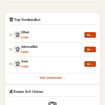
🏆 Top Bookmaker
22bet
🏆
01
Vai →
€1500
AdmiralBet
🏆
02
Vai →
€4500
Snai
🏆
03
Vai →
€1500
Tutti i bookmaker →
💰 Bonus del Giorno