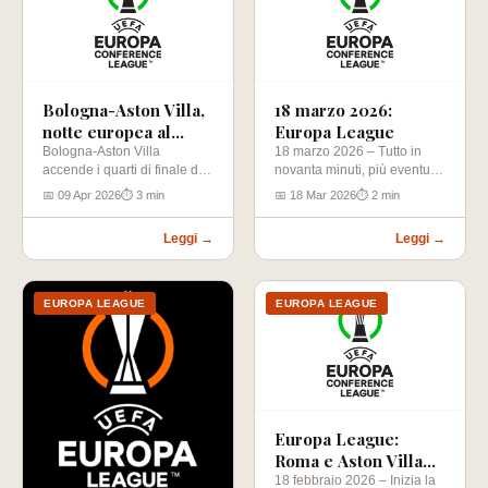
Bologna-Aston Villa,
18 marzo 2026:
notte europea al
Europa League
Dall’Ara
Bologna-Aston Villa
18 marzo 2026 – Tutto in
accende i quarti di finale di
novanta minuti, più eventuali
Europa League con una
tempi supplementari e rigori:
📅 09 Apr 2026
⏱ 3 min
📅 18 Mar 2026
⏱ 2 min
sfida che…
…
Leggi →
Leggi →
EUROPA LEAGUE
EUROPA LEAGUE
Europa League:
Roma e Aston Villa
favorite
18 febbraio 2026 – Inizia la