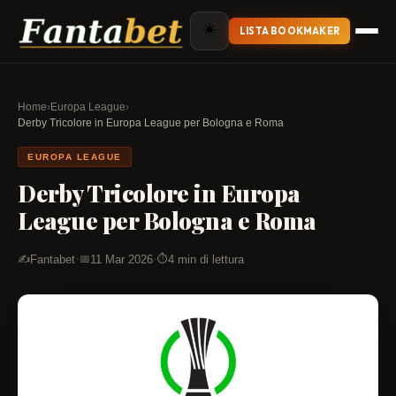
☀️
LISTA BOOKMAKER
Home
›
Europa League
›
Derby Tricolore in Europa League per Bologna e Roma
EUROPA LEAGUE
Derby Tricolore in Europa
League per Bologna e Roma
·
·
Fantabet
11 Mar 2026
4 min di lettura
✍️
📅
⏱️