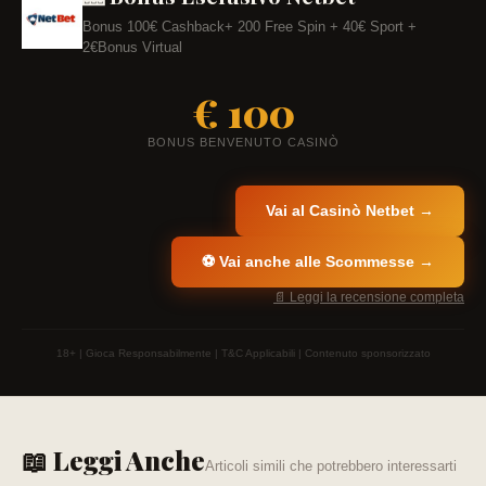
Bonus 100€ Cashback+ 200 Free Spin + 40€ Sport +
2€Bonus Virtual
€ 100
BONUS BENVENUTO CASINÒ
Vai al Casinò Netbet →
⚽ Vai anche alle Scommesse →
📄 Leggi la recensione completa
18+ | Gioca Responsabilmente | T&C Applicabili | Contenuto sponsorizzato
📖 Leggi Anche
Articoli simili che potrebbero interessarti