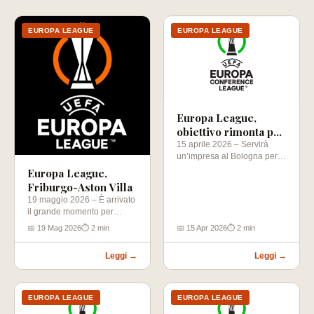
EUROPA LEAGUE
EUROPA LEAGUE
Europa League,
obiettivo rimonta per
il Bologna
15 aprile 2026 – Servirà
un’impresa al Bologna per
centrare la semifinale di
Europa League,
Europa…
Friburgo-Aston Villa
19 maggio 2026 – È arrivato
il grande momento per
Friburgo e Aston Villa,…
📅 19 Mag 2026
⏱ 2 min
📅 15 Apr 2026
⏱ 2 min
Leggi →
Leggi →
EUROPA LEAGUE
EUROPA LEAGUE