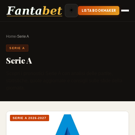
☀️
LISTA BOOKMAKER
Home
›
Serie A
SERIE A
Serie A
Scopri i pronostici Serie A con analisi delle partite,
statistiche, quote aggiornate e consigli sulle sfide della
giornata.
SERIE A 2026-2027