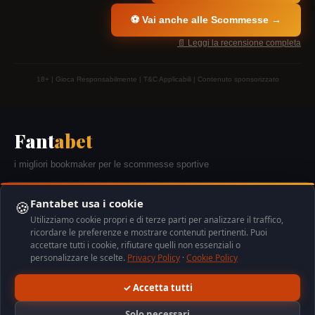
⚽ Vai anche alle Scommesse →
📄 Leggi la recensione completa
18+ | Gioca Responsabilmente | T&C Applicabili | Contenuto sponsorizzato
Fant
abet
i migliori bookmaker per le scommesse sportive
🔒 AAMS/ADM
18+
🎰 Gioco Responsabile
Fantabet usa i cookie
🍪
Utilizziamo cookie propri e di terze parti per analizzare il traffico,
ricordare le preferenze e mostrare contenuti pertinenti. Puoi
accettare tutti i cookie, rifiutare quelli non essenziali o
personalizzare le scelte.
Privacy Policy
·
Cookie Policy
Il gioco d'azzardo è vietato ai minori di 18 anni. Gioca responsabilmente. Per
✓ Accetta tutti
assistenza: Gioco Responsabile 800 558 822 (gratuito). Tutti i bookmaker presenti
sono autorizzati dall'Agenzia delle Dogane e dei Monopoli (ADM/AAMS). I link
presenti possono essere link affiliati.
Solo necessari