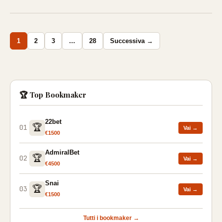
Paginazione
1
2
3
…
28
Successiva →
degli
articoli
🏆 Top Bookmaker
22bet
🏆
01
Vai →
€1500
AdmiralBet
🏆
02
Vai →
€4500
Snai
🏆
03
Vai →
€1500
Tutti i bookmaker →