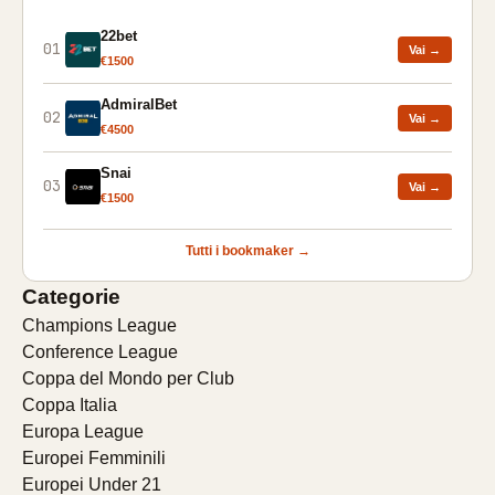
22bet
01
Vai →
€1500
AdmiralBet
02
Vai →
€4500
Snai
03
Vai →
€1500
Tutti i bookmaker →
Categorie
Champions League
Conference League
Coppa del Mondo per Club
Coppa Italia
Europa League
Europei Femminili
Europei Under 21