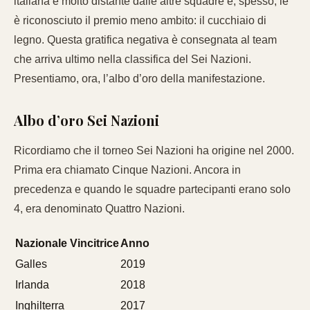
italiana è molto distante dalle altre squadre e, spesso, le
è riconosciuto il premio meno ambito: il cucchiaio di
legno. Questa gratifica negativa è consegnata al team
che arriva ultimo nella classifica del Sei Nazioni.
Presentiamo, ora, l’albo d’oro della manifestazione.
Albo d’oro Sei Nazioni
Ricordiamo che il torneo Sei Nazioni ha origine nel 2000.
Prima era chiamato Cinque Nazioni. Ancora in
precedenza e quando le squadre partecipanti erano solo
4, era denominato Quattro Nazioni.
Nazionale Vincitrice
Anno
Galles
2019
Irlanda
2018
Inghilterra
2017