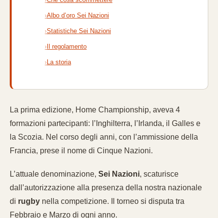
Albo d’oro Sei Nazioni
Statistiche Sei Nazioni
Il regolamento
La storia
La prima edizione, Home Championship, aveva 4
formazioni partecipanti: l’Inghilterra, l’Irlanda, il Galles e
la Scozia. Nel corso degli anni, con l’ammissione della
Francia, prese il nome di Cinque Nazioni.
L’attuale denominazione,
Sei Nazioni
, scaturisce
dall’autorizzazione alla presenza della nostra nazionale
di
rugby
nella competizione. Il torneo si disputa tra
Febbraio e Marzo di ogni anno.