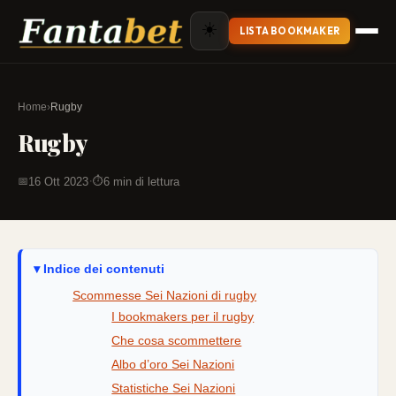
☀️
LISTA BOOKMAKER
Home
›
Rugby
Rugby
·
16 Ott 2023
6 min di lettura
📅
⏱️
Indice dei contenuti
Scommesse Sei Nazioni di rugby
I bookmakers per il rugby
Che cosa scommettere
Albo d’oro Sei Nazioni
Statistiche Sei Nazioni