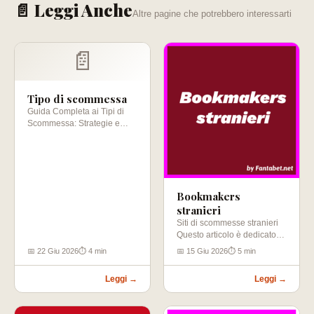
📄 Leggi Anche
Altre pagine che potrebbero interessarti
📄
Tipo di scommessa
Guida Completa ai Tipi di
Scommessa: Strategie e
Significati Nel mondo delle
scommesse sportive,…
Bookmakers
stranieri
Siti di scommesse stranieri
Questo articolo è dedicato
alle agenzie europee e
📅 22 Giu 2026
⏱ 4 min
📅 15 Giu 2026
⏱ 5 min
straniere, migliori…
Leggi →
Leggi →