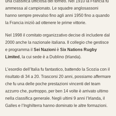
una classifica ufficiosa del torneo. Nel 1910 la Francia fu
ammessa al campionato. Le squadre anglosassoni
hanno sempre prevalso fino agli anni 1950 fino a quando
la Francia iniziò ad ottenere le prime vittorie.
Nel 1998 il comitato organizzativo decise di includere dal
2000 anche la nazionale italiana. Il collegio che gestisce
e programma il
Sei Nazioni
è
Six Nations Rugby
Limited
, la cui sede è a Dublino (Irlanda).
L’esordio dell’Italia fu fantastico, battendo la Scozia con il
risultato di 34 a 20. Trascorsi 20 anni, possiamo affermare
che fu una delle poche prestazioni vincenti del team
azzurro che, purtroppo, per ben 14 volte è arrivato ultimo
nella classifica generale. Negli ultimi 9 anni l’Irlanda, il
Galles e l’Inghilterra hanno dominato le altre formazioni.