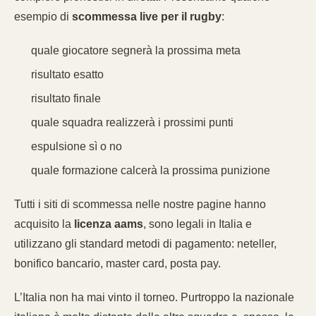
esempio di
scommessa live per il rugby
:
quale giocatore segnerà la prossima meta
risultato esatto
risultato finale
quale squadra realizzerà i prossimi punti
espulsione sì o no
quale formazione calcerà la prossima punizione
Tutti i siti di scommessa nelle nostre pagine hanno
acquisito la
licenza aams
, sono legali in Italia e
utilizzano gli standard metodi di pagamento: neteller,
bonifico bancario, master card, posta pay.
L’Italia non ha mai vinto il torneo. Purtroppo la nazionale