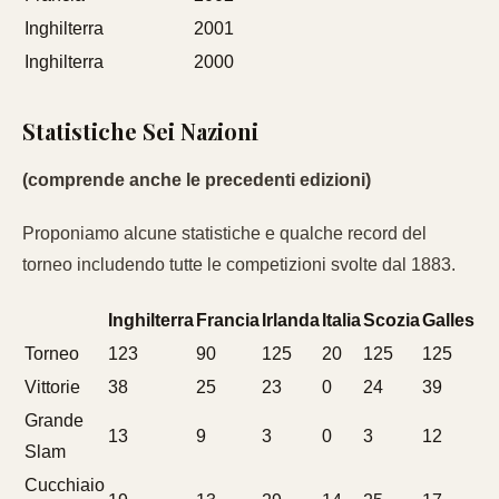
Inghilterra
2001
Inghilterra
2000
Statistiche Sei Nazioni
(comprende anche le precedenti edizioni)
Proponiamo alcune statistiche e qualche record del
torneo includendo tutte le competizioni svolte dal 1883.
Inghilterra
Francia
Irlanda
Italia
Scozia
Galles
Torneo
123
90
125
20
125
125
Vittorie
38
25
23
0
24
39
Grande
13
9
3
0
3
12
Slam
Cucchiaio