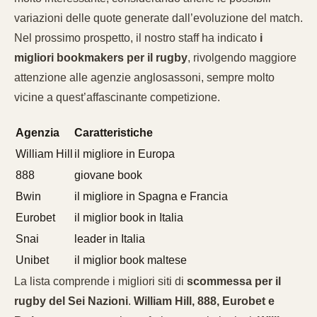
variazioni delle quote generate dall’evoluzione del match.
Nel prossimo prospetto, il nostro staff ha indicato
i
migliori bookmakers per il rugby
, rivolgendo maggiore
attenzione alle agenzie anglosassoni, sempre molto
vicine a quest’affascinante competizione.
Agenzia
Caratteristiche
William Hill
il migliore in Europa
888
giovane book
Bwin
il migliore in Spagna e Francia
Eurobet
il miglior book in Italia
Snai
leader in Italia
Unibet
il miglior book maltese
La lista comprende i migliori siti di
scommessa per il
rugby del Sei Nazioni
.
William Hill, 888, Eurobet e