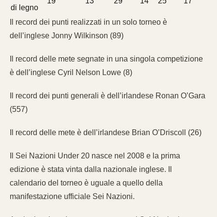
19
13
29
14
25
17
di legno
Il record dei punti realizzati in un solo torneo è
dell’inglese Jonny Wilkinson (89)
Il record delle mete segnate in una singola competizione
è dell’inglese Cyril Nelson Lowe (8)
Il record dei punti generali è dell’irlandese Ronan O’Gara
(557)
Il record delle mete è dell’irlandese Brian O’Driscoll (26)
Il Sei Nazioni Under 20 nasce nel 2008 e la prima
edizione è stata vinta dalla nazionale inglese. Il
calendario del torneo è uguale a quello della
manifestazione ufficiale Sei Nazioni.