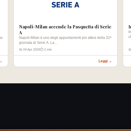
Napoli-Milan accende la Pasquetta di Serie
I
A
I
c
he
Napoli-Milan è uno degli appuntamenti più attesi della 31ª
giornata di Serie A. La…
📅 04 Apr 2026
⏱ 2 min

 →
Leggi →