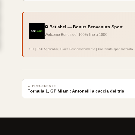
⚽ Betlabel — Bonus Benvenuto Sport
Welcome Bonus del 100% fino a 100€
18+ | T&C Applicabili | Gioca Responsabilmente | Contenuto sponsorizzato
← PRECEDENTE
Formula 1, GP Miami: Antonelli a caccia del tris