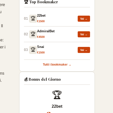
🏆 Top Bookmaker
ere
u
22bet
🏆
01
Vai →
€1500
Il
AdmiralBet
🏆
02
Vai →
€4500
e:
er i
Snai
🏆
03
Vai →
€1500
Tutti i bookmaker →
ons
💰 Bonus del Giorno
i.
🏆
22bet