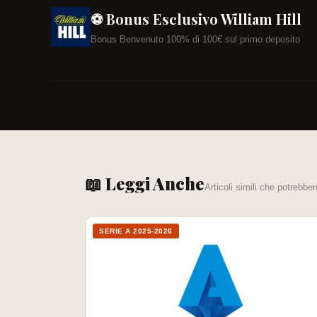
⚽ Bonus Esclusivo William Hill
Bonus Benvenuto 100% di 100€ sul primo deposito
📖 Leggi Anche
Articoli simili che potrebber
SERIE A 2025-2026