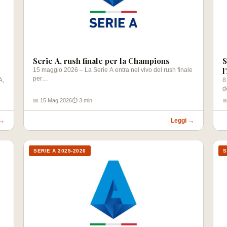
Serie A, rush finale per la Champions
S
l
15 maggio 2026 – La Serie A entra nel vivo del rush finale
per…
A,
8
d
📅 15 Mag 2026
⏱ 3 min

 →
Leggi →
SERIE A 2025-2026
S