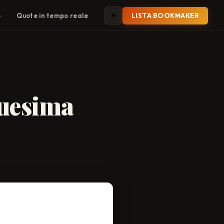
☀️
o
Quote in tempo reale
LISTA BOOKMAKER
quesima