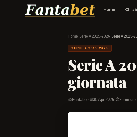
Home
Chi s
Home
›
Serie A 2025-2026
›
Serie A 2025-2
SERIE A 2025-2026
Serie A 2
giornata
·
·
Fantabet
30 Apr 2026
2 min di l
✍️
📅
⏱️