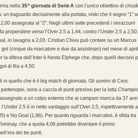
arma nella
35^ giornata di Serie A
con l’unico obiettivo di chiud
ia: un traguardo decisamente alla portata, visto che il segno “1” s
2,00 assegnata al “2”. Negli ultimi sette precedenti i nerazzurri
a propendere verso l’Over 2.5 a 1,44, contro l’Under 2.5 a 2,50. 
 Goal, in lavagna a 2,03. Cristian Chivu può contare su un Marcus
e gol (cinque da marcatore e due da assistman) nel mese di april
r la difesa dell’Inter è Nesta Elphege che, dopo quelli decisivi p
ol di fila a 4,50.
i in quello che è il big match di giornata. Gli uomini di Cesc
 i partenopei, sono a caccia di punti preziosi per la lotta Champi
3,30 assegnato a un colpo esterno che ai campani manca da 37 ann
l’Under 2.5 è in netto vantaggio sull’Over 2.5, rispettivamente a
85) e No Goal (1,86). Per quanto riguarda i marcatori, è sfida tra
cTominay, che a quota 4,06 potrebbe diventare il primo
ll’era dei tre punti.