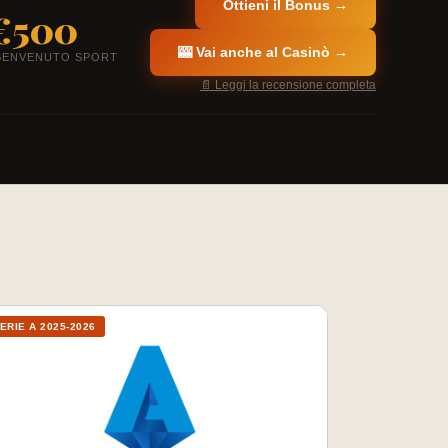
Ottieni il Bonus →
€500
🎰 Vai anche al Casinò →
BENVENUTO SPORT
📄 Leggi la recensione completa
ERIE A 2025-2026