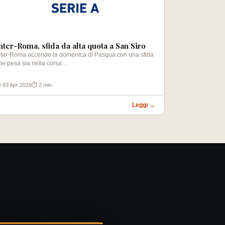
nter-Roma, sfida da alta quota a San Siro
nter-Roma accende la domenica di Pasqua con una sfida
he pesa sia nella corsa…
 03 Apr 2026
⏱ 2 min
Leggi →