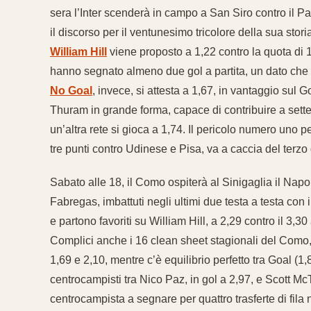
sera l’Inter scenderà in campo a San Siro contro il P
il discorso per il ventunesimo tricolore della sua stor
William Hill
viene proposto a 1,22 contro la quota di 1
hanno segnato almeno due gol a partita, un dato che f
No Goal
, invece, si attesta a 1,67, in vantaggio sul
Thuram in grande forma, capace di contribuire a sett
un’altra rete si gioca a 1,74. Il pericolo numero uno pe
tre punti contro Udinese e Pisa, va a caccia del terzo g
Sabato alle 18, il Como ospiterà al Sinigaglia il Napol
Fabregas, imbattuti negli ultimi due testa a testa con
e partono favoriti su William Hill, a 2,29 contro il 
Complici anche i 16 clean sheet stagionali del Como, 
1,69 e 2,10, mentre c’è equilibrio perfetto tra Goal (1,
centrocampisti tra Nico Paz, in gol a 2,97, e Scott M
centrocampista a segnare per quattro trasferte di fila ne