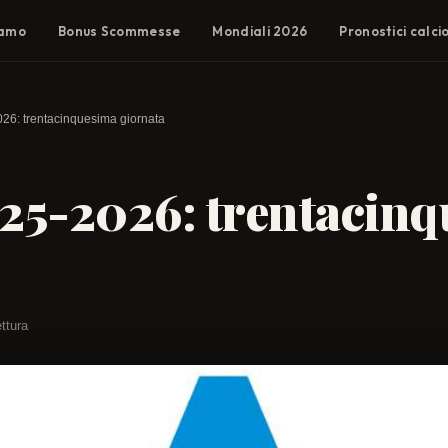
iamo
Bonus Scommesse
Mondiali 2026
Pronostici calci
026: trentacinquesima giornata
025-2026: trentacin
ettura