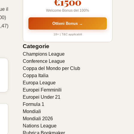
€1500
ue il
Welcome Bonus del 100%
00)
Ottieni Bonus →
2,47)
18+ | T&C applicabili
Categorie
Champions League
Conference League
Coppa del Mondo per Club
Coppa Italia
Europa League
Europei Femminili
Europei Under 21
Formula 1
Mondiali
Mondiali 2026
Nations League
Rubrica Bookmaker