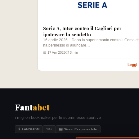
Serie A, Inter contro il Cagliari per
ipotecare lo scudetto
16 aprile 2026 – Dopo la super rimonta contro il Como c
ha permesso di allungare…
📅 17 Apr 2026
⏱ 3 min
Leggi
Fant
abet
i migliori bookmaker per le scommesse sportive
🔒 AAMS/ADM
18+
🎰 Gioco Responsabile