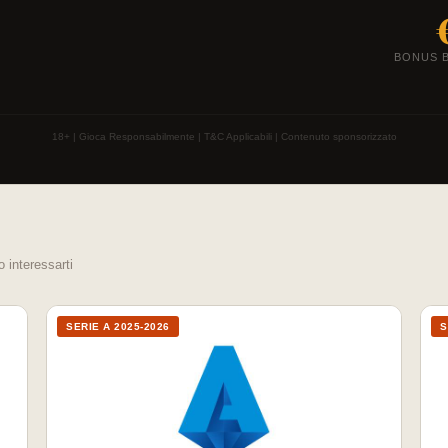
BONUS 
18+ | Gioca Responsabilmente | T&C Applicabili | Contenuto sponsorizzato
o interessarti
SERIE A 2025-2026
S