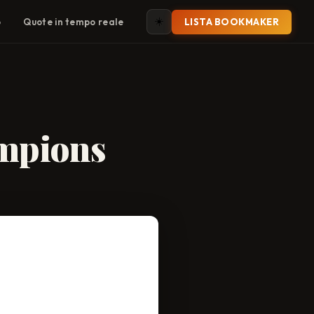
☀️
o
Quote in tempo reale
LISTA BOOKMAKER
ampions