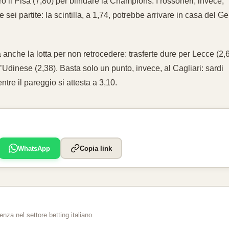
ro il Pisa (7,80) per blindare la Champions. I rossoneri, invece,
e sei partite: la scintilla, a 1,74, potrebbe arrivare in casa del G
nche la lotta per non retrocedere: trasferte dure per Lecce (2,
Udinese (2,38). Basta solo un punto, invece, al Cagliari: sardi
ntre il pareggio si attesta a 3,10.
WhatsApp
Copia link
za nel settore betting italiano.