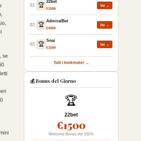
22bet
🏆
01
o
Vai →
€1500
n,
AdmiralBet
io,
🏆
02
Vai →
€4500
l
Snai
🏆
03
Vai →
€1500
, se
Tutti i bookmaker →
60
etti
💰 Bonus del Giorno
eri
🏆
00
22bet
€1500
omini
Welcome Bonus del 100%