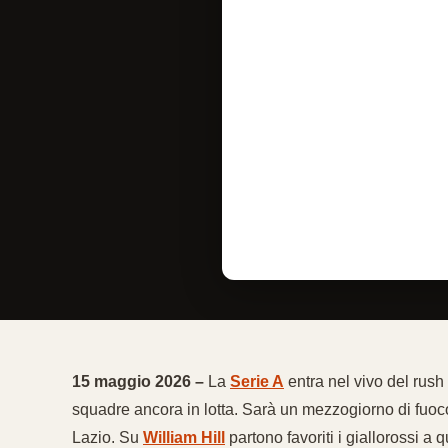
15 maggio 2026 –
La
Serie A
entra nel vivo del rush
squadre ancora in lotta. Sarà un mezzogiorno di fuoc
Lazio. Su
William Hill
partono favoriti i giallorossi a