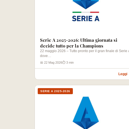
Serie A 2025-2026: Ultima giornata si
decide tutto per la Champions
22 maggio 2026 – Tutto pronto per il gran finale di Serie 
dove…
📅 22 Mag 2026
⏱ 3 min
Leggi
SERIE A 2025-2026