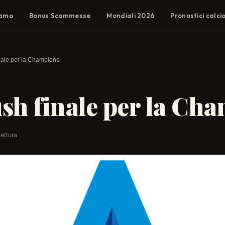
iamo
Bonus Scommesse
Mondiali 2026
Pronostici calci
inale per la Champions
ush finale per la Ch
lettura