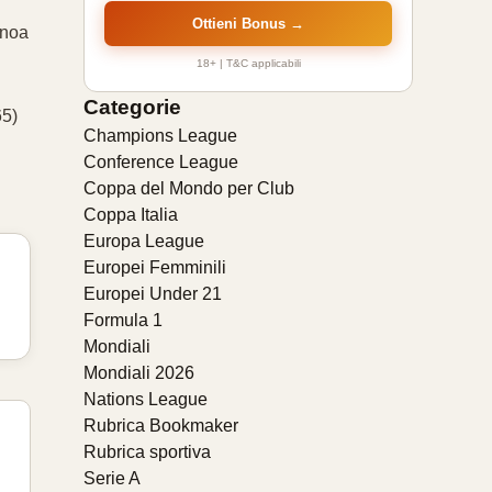
Ottieni Bonus →
enoa
18+ | T&C applicabili
Categorie
65)
Champions League
Conference League
Coppa del Mondo per Club
Coppa Italia
Europa League
Europei Femminili
Europei Under 21
Formula 1
Mondiali
Mondiali 2026
Nations League
Rubrica Bookmaker
Rubrica sportiva
Serie A