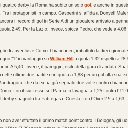
imi quattro derby la Roma ha subito un solo
gol
, e anche in quest
. Tra i protagonisti in campo, Gasperini si affida a Donyell Male
ncora il record di gol in Serie A di un giocatore arrivato a genna
quota 2,49. Per la Lazio, invece, spicca Pedro, che vede a 4,06 i
i di Juventus e Como. I bianconeri, imbattuti da dieci giornate
 segno “1” in vantaggio su
William Hill
a quota 1,32 rispetto all’8,
ni. A 5,40, invece, il pareggio, esito della gara di andata. Spall
nelle ultime due partite e in quota a 1,88 per un gol alla sua ex
andragora, che da ex ha già segnato due volte contro i biancon
l Como, con il successo sul Parma in lavagna a 1,25 contro l’11,
 nel derby spagnolo tra Fabregas e Cuesta, con l’Over 2.5 a 1,63
 non aver sfruttato il primo match point contro il Bologna, gli u