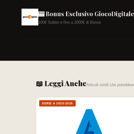
🎰 Bonus Esclusivo GiocoDigitale
100€ Subito e fino a 2000€ di Bonus
📖 Leggi Anche
Articoli simili che potrebber
SERIE A 2025-2026