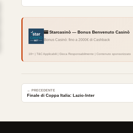
🎰 Starcasinò — Bonus Benvenuto Casinò
Bonus Casinò: fino a 2000€ di Cashback
18+ | T&C Applicabili | Gioca Responsabilmente | Contenuto sponsorizzato
← PRECEDENTE
Finale di Coppa Italia: Lazio-Inter