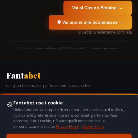
Vai al Casinò Betlabel →
⚽ Vai anche alle Scommesse →
📄 Leggi la recensione completa
18+ | Gioca Responsabilmente | T&C Applicabili | Contenuto sponsorizzato
Fant
abet
i migliori bookmaker per le scommesse sportive
🔒 AAMS/ADM
18+
🎰 Gioco Responsabile
Fantabet usa i cookie
🍪
Utilizziamo cookie propri e di terze parti per analizzare il traffico,
ricordare le preferenze e mostrare contenuti pertinenti. Puoi
accettare tutti i cookie, rifiutare quelli non essenziali o
personalizzare le scelte.
Privacy Policy
·
Cookie Policy
Il gioco d'azzardo è vietato ai minori di 18 anni. Gioca responsabilmente. Per