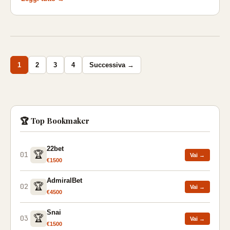
Paginazione
1
2
3
4
Successiva →
degli
articoli
🏆 Top Bookmaker
22bet
🏆
01
Vai →
€1500
AdmiralBet
🏆
02
Vai →
€4500
Snai
🏆
03
Vai →
€1500