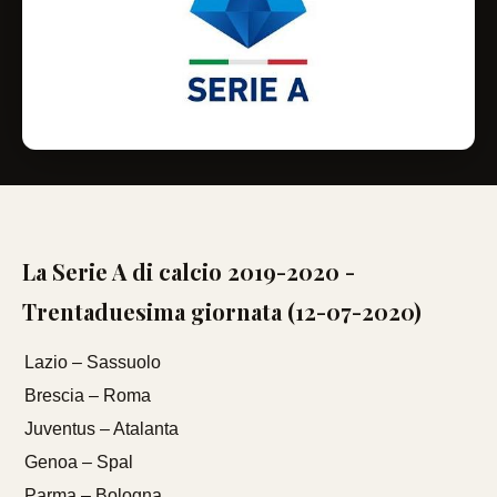
La Serie A di calcio 2019-2020 -
Trentaduesima giornata (12-07-2020)
Lazio – Sassuolo
Brescia – Roma
Juventus – Atalanta
Genoa – Spal
Parma – Bologna