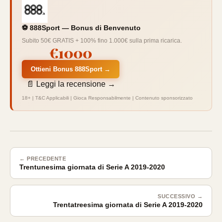
⚽ 888Sport — Bonus di Benvenuto
Subito 50€ GRATIS + 100% fino 1.000€ sulla prima ricarica.
€1000
Ottieni Bonus 888Sport →
📄 Leggi la recensione →
18+ | T&C Applicabili | Gioca Responsabilmente | Contenuto sponsorizzato
← PRECEDENTE
Trentunesima giornata di Serie A 2019-2020
SUCCESSIVO →
Trentatreesima giornata di Serie A 2019-2020