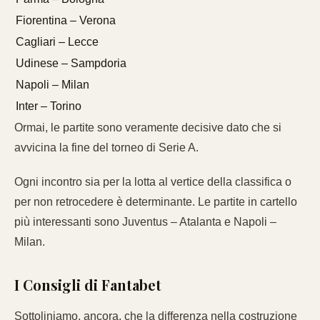
Fiorentina – Verona
Cagliari – Lecce
Udinese – Sampdoria
Napoli – Milan
Inter – Torino
Ormai, le partite sono veramente decisive dato che si
avvicina la fine del torneo di Serie A.
Ogni incontro sia per la lotta al vertice della classifica o
per non retrocedere è determinante. Le partite in cartello
più interessanti sono Juventus – Atalanta e Napoli –
Milan.
I Consigli di Fantabet
Sottoliniamo, ancora, che la differenza nella costruzione