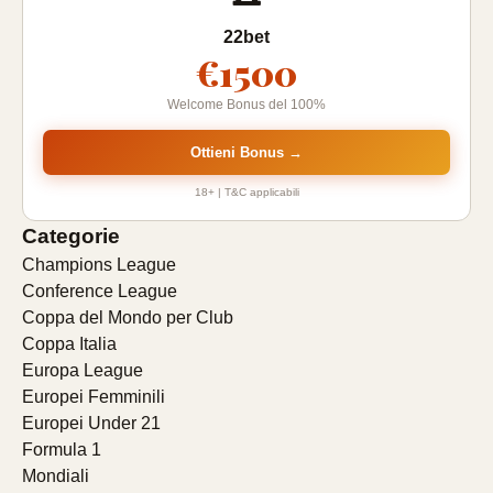
22bet
€1500
Welcome Bonus del 100%
Ottieni Bonus →
18+ | T&C applicabili
Categorie
Champions League
Conference League
Coppa del Mondo per Club
Coppa Italia
Europa League
Europei Femminili
Europei Under 21
Formula 1
Mondiali