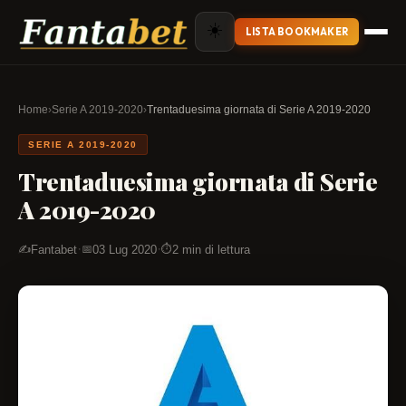
☀️
LISTA BOOKMAKER
Home
›
Serie A 2019-2020
›
Trentaduesima giornata di Serie A 2019-2020
SERIE A 2019-2020
Trentaduesima giornata di Serie
A 2019-2020
·
·
Fantabet
03 Lug 2020
2 min di lettura
✍️
📅
⏱️