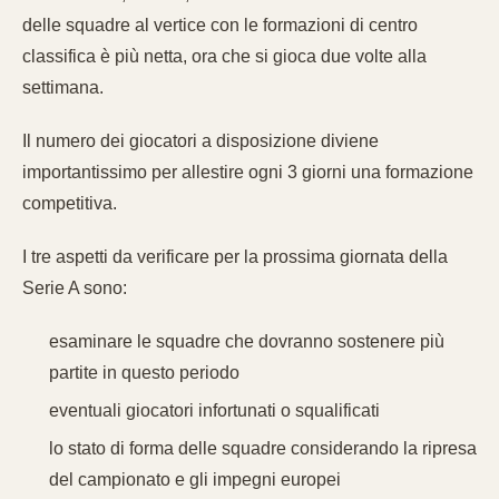
delle squadre al vertice con le formazioni di centro
classifica è più netta, ora che si gioca due volte alla
settimana.
Il numero dei giocatori a disposizione diviene
importantissimo per allestire ogni 3 giorni una formazione
competitiva.
I tre aspetti da verificare per la prossima giornata della
Serie A sono:
esaminare le squadre che dovranno sostenere più
partite in questo periodo
eventuali giocatori infortunati o squalificati
lo stato di forma delle squadre considerando la ripresa
del campionato e gli impegni europei