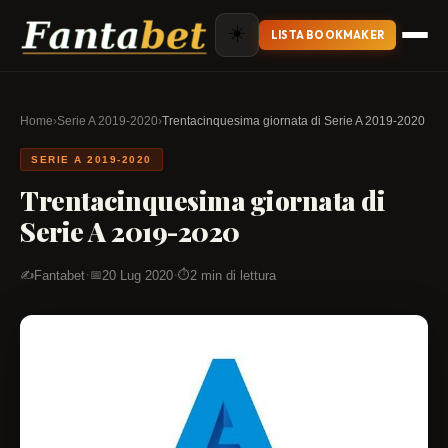
☀️
LISTA BOOKMAKER
Home
›
Serie A 2019-2020
›
Trentacinquesima giornata di Serie A 2019-2020
SERIE A 2019-2020
Trentacinquesima giornata di
Serie A 2019-2020
·
·
Fantabet
20 Lug 2020
2 min di lettura
✍️
📅
⏱️