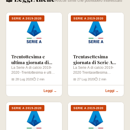
Articoli simili che potrebbero interessarti
SERIE A 2019-2020
SERIE A 2019-2020
Trentottesima e
Trentasettesima
ultima giornata di
giornata di Serie A
Serie A 2019-2020
2019-2020
La Serie A di calcio 2019-
La Serie A di calcio 2019-
2020 -Trentottesima e ultima
2020 Trentasettesima
giornata (02-08-2020)
giornata (28-07-2020)
📅 28 Lug 2020
⏱ 2 min
📅 27 Lug 2020
⏱ 2 min
Brescia – Sampdoria…
Parma – Atalanta Inter –…
Leggi →
Leggi →
SERIE A 2019-2020
SERIE A 2019-2020