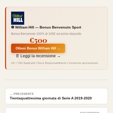
⚽ William Hill — Bonus Benvenuto Sport
Bonus Benvenuto 100% di 100€ sul primo deposito
€500
Ottieni Bonus William Hill →
📄 Leggi la recensione →
18+ | T&C Applicabili | Gioca Responsabilmente | Contenuto sponsorizzato
← PRECEDENTE
Trentaquattresima giornata di Serie A 2019-2020
SUCCESSIVO →