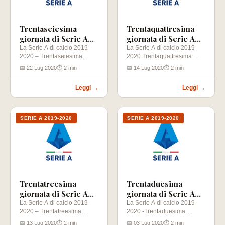
Trentaseiesima
Trentaquattresima
giornata di Serie A
giornata di Serie A
2019-2020
2019-2020
La Serie A di calcio 2019-
La Serie A di calcio 2019-
2020 – Trentaseiesima
2020 Trentaquattresima
giornata (26-07-2020) Milan
giornata (18-07-2020)
📅 22 Lug 2020
⏱ 2 min
📅 14 Lug 2020
⏱ 2 min
– Atalanta Brescia…
Verona – Atalanta Cagliari –
…
Leggi →
Leggi →
SERIE A 2019-2020
SERIE A 2019-2020
Trentatreesima
Trentaduesima
giornata di Serie A
giornata di Serie A
2019-2020
2019-2020
La Serie A di calcio 2019-
La Serie A di calcio 2019-
2020 – Trentatreesima
2020 -Trentaduesima
giornata (15-07-2020)
giornata (12-07-2020) Lazio
📅 13 Lug 2020
⏱ 2 min
📅 03 Lug 2020
⏱ 2 min