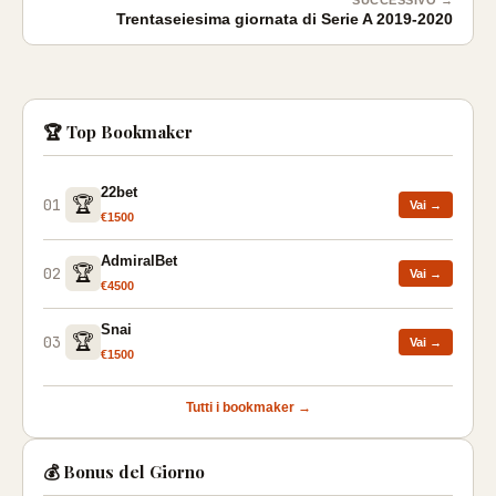
Trentaseiesima giornata di Serie A 2019-2020
🏆 Top Bookmaker
22bet
🏆
01
Vai →
€1500
AdmiralBet
🏆
02
Vai →
€4500
Snai
🏆
03
Vai →
€1500
Tutti i bookmaker →
💰 Bonus del Giorno