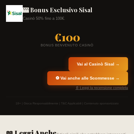
🎰 Bonus Esclusivo Sisal
Casinò 50% fino a 100€.
€100
BONUS BENVENUTO CASINÒ
Vai al Casinò Sisal →
⚽ Vai anche alle Scommesse →
📄 Leggi la recensione completa
18+ | Gioca Responsabilmente | T&C Applicabili | Contenuto sponsorizzato
📖 Leggi Anche