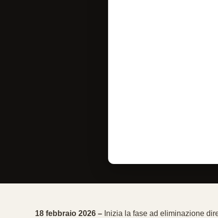
18 febbraio 2026 –
Inizia la fase ad eliminazione di