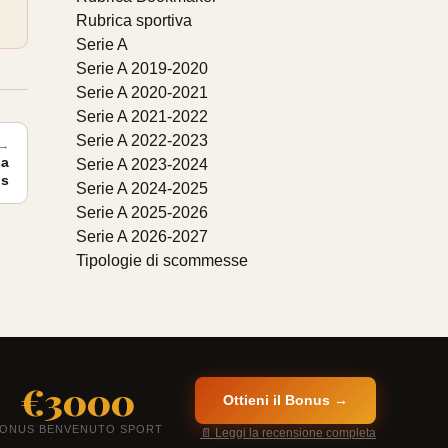
Rubrica sportiva
Serie A
Serie A 2019-2020
Serie A 2020-2021
Serie A 2021-2022
Serie A 2022-2023
 →
la
Serie A 2023-2024
ns
Serie A 2024-2025
Serie A 2025-2026
Serie A 2026-2027
Tipologie di scommesse
€3000
Ottieni il Bonus →
ONUS BENVENUTO SPORT
📄 Leggi la recensione completa