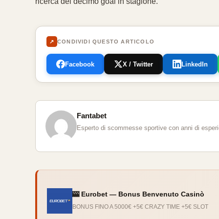
ricerca del decimo goal in stagione.
↗
CONDIVIDI QUESTO ARTICOLO
Facebook
X / Twitter
LinkedIn
Fantabet
Esperto di scommesse sportive con anni di esperien
🎰 Eurobet — Bonus Benvenuto Casinò
BONUS FINO A 5000€ +5€ CRAZY TIME +5€ SLOT