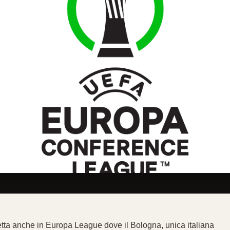
retta anche in Europa League dove il Bologna, unica italiana