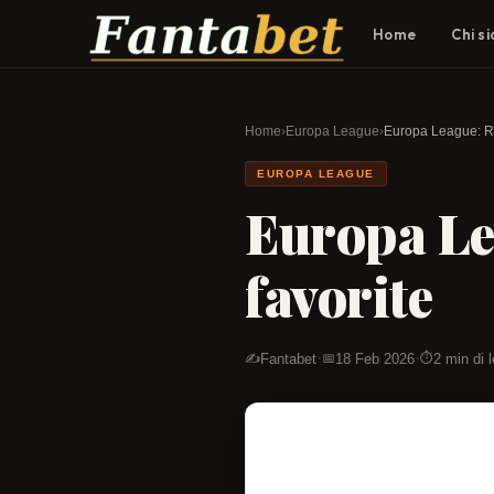
Home
Chi s
Home
›
Europa League
›
Europa League: Ro
EUROPA LEAGUE
Europa Le
favorite
·
·
Fantabet
18 Feb 2026
2 min di l
✍️
📅
⏱️