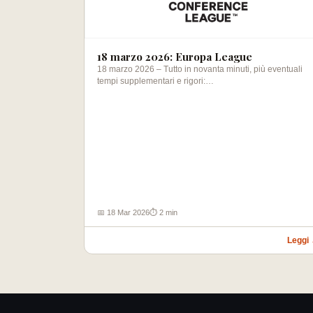
18 marzo 2026: Europa League
18 marzo 2026 – Tutto in novanta minuti, più eventuali
tempi supplementari e rigori:…
📅 18 Mar 2026
⏱ 2 min
Leggi