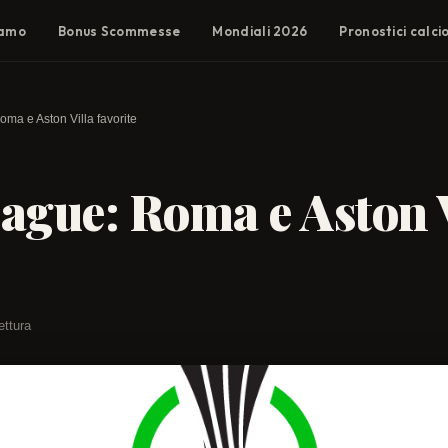
iamo
Bonus Scommesse
Mondiali 2026
Pronostici calci
ma e Aston Villa favorite
ague: Roma e Aston 
ettura