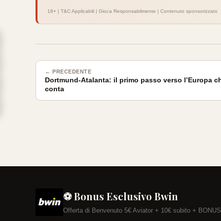
18+ | T&C Applicabili | Gioca Responsabilmente | Contenuto sponsorizzato
← PRECEDENTE
Dortmund-Atalanta: il primo passo verso l’Europa c
conta
⚽ Bonus Esclusivo Bwin
Offerta di Benvenuto 5€ Aviator + 10€ subito + BONUS