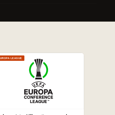
UROPA LEAGUE