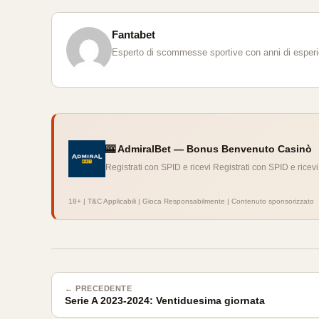
Fantabet
Esperto di scommesse sportive con anni di esperien
🎰 AdmiralBet — Bonus Benvenuto Casinò
Registrati con SPID e ricevi Registrati con SPID e ri
18+ | T&C Applicabili | Gioca Responsabilmente | Contenuto sponsorizzato
← PRECEDENTE
Serie A 2023-2024: Ventiduesima giornata