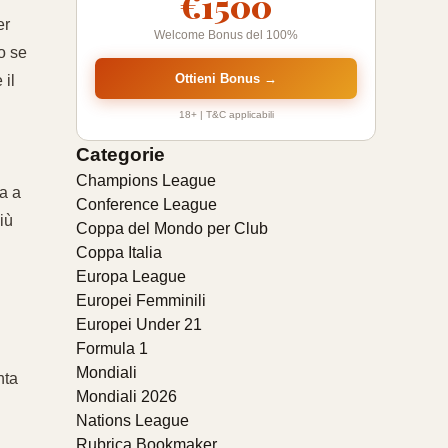
€1500
er
Welcome Bonus del 100%
o se
Ottieni Bonus →
 il
18+ | T&C applicabili
Categorie
Champions League
a a
Conference League
iù
Coppa del Mondo per Club
Coppa Italia
Europa League
Europei Femminili
Europei Under 21
Formula 1
Mondiali
nta
Mondiali 2026
Nations League
Rubrica Bookmaker