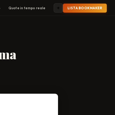
☀️
o
Quote in tempo reale
LISTA BOOKMAKER
ima