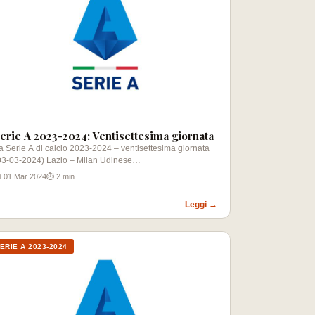
erie A 2023-2024: Ventisettesima giornata
a Serie A di calcio 2023-2024 – ventisettesima giornata
03-03-2024) Lazio – Milan Udinese…
 01 Mar 2024
⏱ 2 min
Leggi →
ERIE A 2023-2024