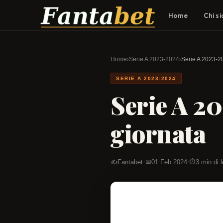
Home
Chi s
Home
›
Serie A 2023-2024
›
Serie A 2023-20
SERIE A 2023-2024
Serie A 2
giornata
·
·
Fantabet
01 Feb 2024
3 min di l
✍️
📅
⏱️