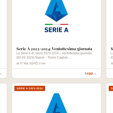
Serie A 2023-2024: Ventottesima giornata
S
La Serie A di calcio 2023-2024 – ventottesima giornata
L
(03-03-2024) Napoli – Torino Cagliari…
(
📅 07 Mar 2024
⏱ 3 min

 →
Leggi →
SERIE A 2023-2024
S