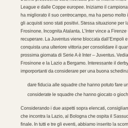
League e dalle Coppe europee. Iniziamo il campionato c
ha migliorato il suo centrocampo, ma ha perso molto in
gli acquisti sono stati positivi. Stessa situazione per 
Frosinone. Incognita Atalanta. L’Inter vince a Firenze 
recuperare. La Juventus viene bloccata dall’Empoli e
conquista una ulteriore vittoria per consolidare il qua
prossima giornata di Serie A è Inter – Juventus. Vedi
Frosinone e la Lazio a Bergamo. Interessante il derby
imporportanti da considerare per una buona schedin
dare fiducia alle squadre che hanno potuto fare u
considerate le squadre che hanno giocato o gioc
Considerando i due aspetti sopra elencati, consigliam
che incontra la Lazio, al Bologna che ospita il Sassuol
finale. In tutti e tre gli eventi, abbiamo inserito la s