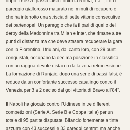
dopo il mezzo passo falso contro la Roma, 1 a 1, con il
pareggio giallorosso maturato nei minuti di recupero e
che ha interrotto una striscia di sette vittorie consecutive
dei partenopei. Un pareggio che fa il pari di quello del
derby della Madonnina tra Milan e Inter, che rimane a tre
punti di distanza ma che deve stasera recuperare la gara
con la Fiorentina. I friulani, dal canto loro, con 29 punti
conquistati, occupano la decima posizione in classifica
con un ragguardevole distacco dalla zona retrocessione.
La formazione di Runjaić, dopo una serie di passi falsi, è
reduce da un confortante successo casalingo contro il
Venezia per 3 a 2 deciso dal gol vittoria di Bravo all’84°.
Il Napoli ha giocato contro l’Udinese in tre differenti
competizioni (Serie A, Serie B e Coppa Italia) per un
totale di 95 partite disputate. Bilancio fortemente a tinte
azzurre con 43 successi e 33 pareggi centrati ma anche