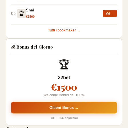
Snai
🏆
03
Vai →
€1500
Tutti i bookmaker →
💰 Bonus del Giorno
🏆
22bet
€1500
Welcome Bonus del 100%
Ottieni Bonus →
18+ | T&C applicabili