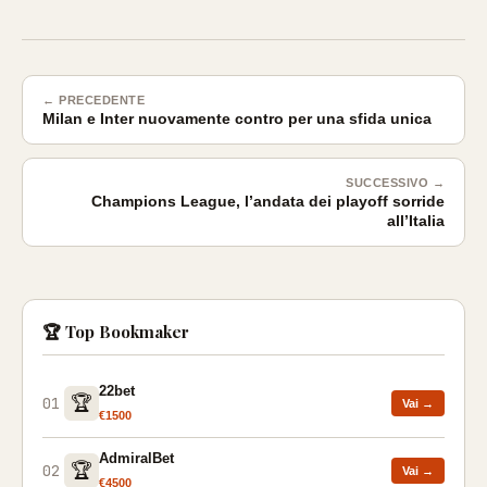
← PRECEDENTE
Milan e Inter nuovamente contro per una sfida unica
SUCCESSIVO →
Champions League, l’andata dei playoff sorride
all’Italia
🏆 Top Bookmaker
22bet
🏆
01
Vai →
€1500
AdmiralBet
🏆
02
Vai →
€4500