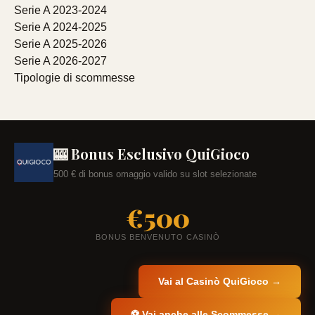
Serie A 2023-2024
Serie A 2024-2025
Serie A 2025-2026
Serie A 2026-2027
Tipologie di scommesse
🎰 Bonus Esclusivo QuiGioco
500 € di bonus omaggio valido su slot selezionate
€500
BONUS BENVENUTO CASINÒ
Vai al Casinò QuiGioco →
⚽ Vai anche alle Scommesse →