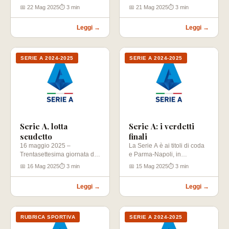
tanti verdetti ancora…
Napoli torna in campo
📅 22 Mag 2025
⏱ 3 min
📅 21 Mag 2025
⏱ 3 min
venerdì…
Leggi →
Leggi →
SERIE A 2024-2025
SERIE A 2024-2025
Serie A, lotta
Serie A: i verdetti
scudetto
finali
16 maggio 2025 –
La Serie A è ai titoli di coda
Trentasettesima giornata di
e Parma-Napoli, in
Serie A che potrebbe
programma domenica
📅 16 Mag 2025
⏱ 3 min
📅 15 Mag 2025
⏱ 3 min
emettere verdetti
sera…
importantissimi…
Leggi →
Leggi →
RUBRICA SPORTIVA
SERIE A 2024-2025