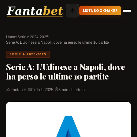
☀️
LISTA BOOKMAKER
Home
›
Serie A 2024-2025
›
Serie A: L’Udinese a Napoli, dove ha perso le ultime 10 partite
SERIE A 2024-2025
Serie A: L’Udinese a Napoli, dove
ha perso le ultime 10 partite
·
·
Fantabet
07 Feb 2025
3 min di lettura
✍️
📅
⏱️