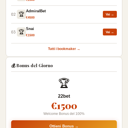
AdmiralBet
🏆
02
Vai →
€4500
Snai
🏆
03
Vai →
€1500
Tutti i bookmaker →
💰 Bonus del Giorno
🏆
22bet
€1500
Welcome Bonus del 100%
Ottieni Bonus →