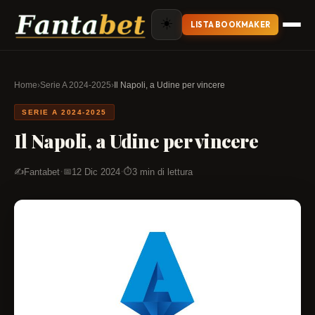
☀️
LISTA BOOKMAKER
Home
›
Serie A 2024-2025
›
Il Napoli, a Udine per vincere
SERIE A 2024-2025
Il Napoli, a Udine per vincere
·
·
Fantabet
12 Dic 2024
3 min di lettura
✍️
📅
⏱️