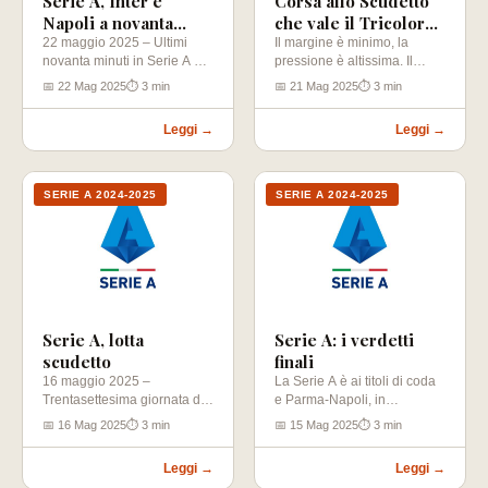
Serie A, Inter e
Corsa allo Scudetto
Napoli a novanta
che vale il Tricolore:
minuti dallo scudetto
venerdì sera alle
22 maggio 2025 – Ultimi
Il margine è minimo, la
novanta minuti in Serie A e
pressione è altissima. Il
20:45
tanti verdetti ancora…
Napoli torna in campo
📅 22 Mag 2025
⏱ 3 min
📅 21 Mag 2025
⏱ 3 min
venerdì…
Leggi →
Leggi →
SERIE A 2024-2025
SERIE A 2024-2025
Serie A, lotta
Serie A: i verdetti
scudetto
finali
16 maggio 2025 –
La Serie A è ai titoli di coda
Trentasettesima giornata di
e Parma-Napoli, in
Serie A che potrebbe
programma domenica
📅 16 Mag 2025
⏱ 3 min
📅 15 Mag 2025
⏱ 3 min
emettere verdetti
sera…
importantissimi…
Leggi →
Leggi →