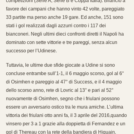
competizioni (Serie A, Serie B e Coppa Italia). Bilancio a
favore dei campani che hanno vinto 42 volte, pareggiato
33 partite ma perso anche 19 gare. Ed anche, 151 sono
stati i gol realizzati dagli azzurri contro i 117 dei
bianconeri. Negli ultimi dieci confronti diretti il Napoli ha
dominato con sette vittorie e tre pareggi, senza alcun
successo per l’Udinese.
Tuttavia, le ultime due sfide giocate a Udine si sono
concluse entrambe sull’1-1, il 6 maggio scorso, gol al 6°
di Osimhen e pareggio al 47° di Success, e il 4 maggio
dello scorso anno, rete di Lovric al 13° e pari al 52°
nuovamente di Osimhen, segno che i friulani possono
essere un avversario ostico tra le mura amiche. L’ultima
vittoria dei friulani otto anni fa, il 3 aprile del 2016,quando
vinsero per 3 a 1 grazie alla doppietta di Fernandez e un
gol di Thereau con la rete della bandiera di Higuain.