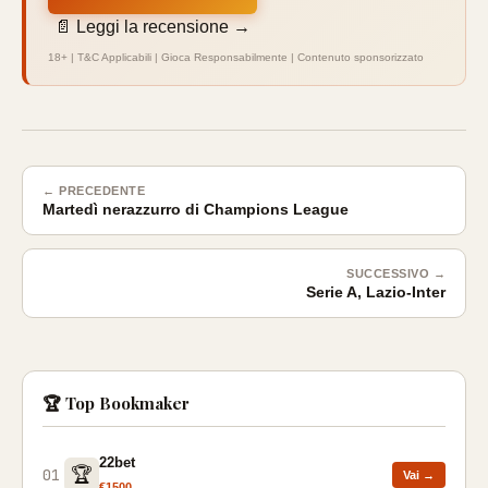
📄 Leggi la recensione →
18+ | T&C Applicabili | Gioca Responsabilmente | Contenuto sponsorizzato
← PRECEDENTE
Martedì nerazzurro di Champions League
SUCCESSIVO →
Serie A, Lazio-Inter
🏆 Top Bookmaker
22bet
🏆
01
Vai →
€1500