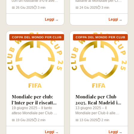
con un roboante 5-0 e aver
italiane al Mondiale per Club
City
superato senza troppi…
è già sfida decisiva.…
📅 26 Giu 2025
⏱ 3 min
📅 24 Giu 2025
⏱ 3 min
Leggi →
Leggi →
COPPA DEL MONDO PER CLUB
COPPA DEL MONDO PER CLUB
Mondiale per club:
Mondiale per Club
l’Inter per il riscatto,
2025, Real Madrid in
la Juve per il primo
pole position
19 giugno 2025 – Il tanto
13 giugno 2025 – Il
atteso Mondiale per Club è
Mondiale per Club è alle
posto nel girone
entrato nel vivo.…
porte! La prima storica
📅 19 Giu 2025
⏱ 2 min
📅 13 Giu 2025
⏱ 2 min
edizione…
Leggi →
Leggi →