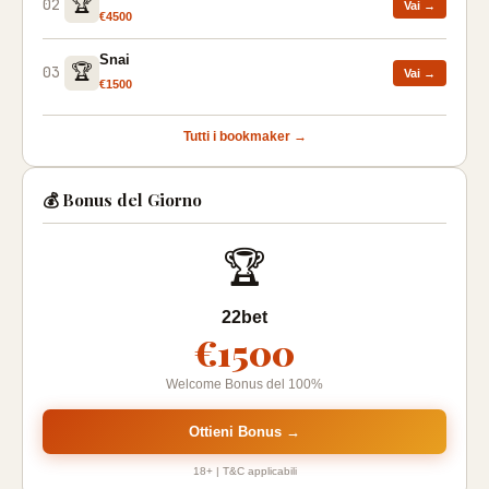
🏆
02
Vai →
€4500
Snai
🏆
03
Vai →
€1500
Tutti i bookmaker →
💰 Bonus del Giorno
🏆
22bet
€1500
Welcome Bonus del 100%
Ottieni Bonus →
18+ | T&C applicabili