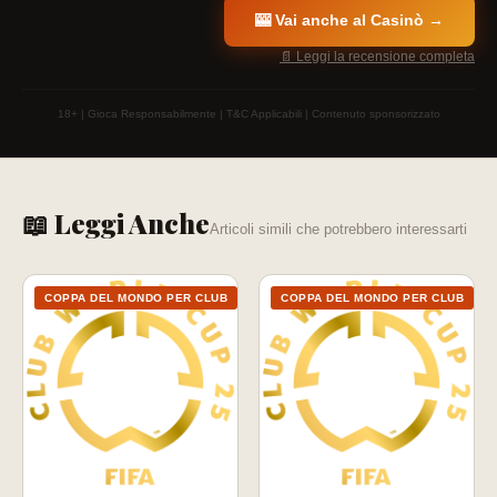
🎰 Vai anche al Casinò →
📄 Leggi la recensione completa
18+ | Gioca Responsabilmente | T&C Applicabili | Contenuto sponsorizzato
📖 Leggi Anche
Articoli simili che potrebbero interessarti
COPPA DEL MONDO PER CLUB
COPPA DEL MONDO PER CLUB